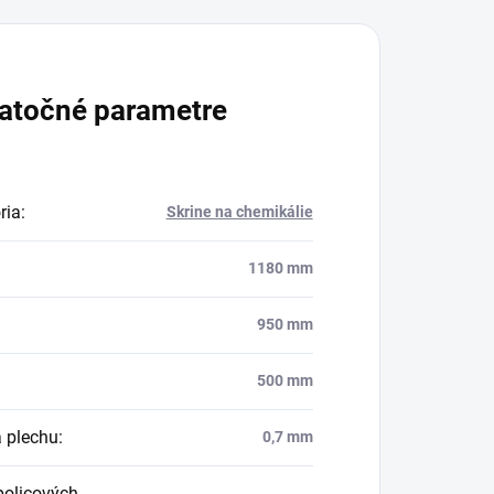
atočné parametre
ria
:
Skrine na chemikálie
1180 mm
950 mm
500 mm
 plechu
:
0,7 mm
policových