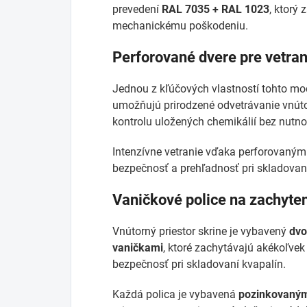
prevedení
RAL 7035 + RAL 1023
, ktorý 
mechanickému poškodeniu.
Perforované dvere pre vetran
Jednou z kľúčových vlastností tohto m
umožňujú prirodzené odvetrávanie vnúto
kontrolu uložených chemikálií bez nutnos
Intenzívne vetranie vďaka perforovan
bezpečnosť a prehľadnosť pri skladovan
Vaničkové police na zachyte
Vnútorný priestor skrine je vybavený
dvo
vaničkami
, ktoré zachytávajú akékoľvek
bezpečnosť pri skladovaní kvapalín.
Každá polica je vybavená
pozinkovaný