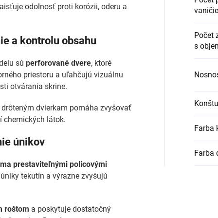
zaisťuje odolnosť proti korózii, oderu a
vaniči
Počet 
ie a kontrolu obsahu
s obje
odelu sú
perforované dvere
, ktoré
rného priestoru a uľahčujú vizuálnu
Nosnos
ti otvárania skrine.
Konštu
ým drôteným dvierkam pomáha zvyšovať
í chemických látok.
Farba 
nie únikov
Farba 
ma prestaviteľnými policovými
 úniky tekutín a výrazne zvyšujú
m roštom
a poskytuje dostatočný