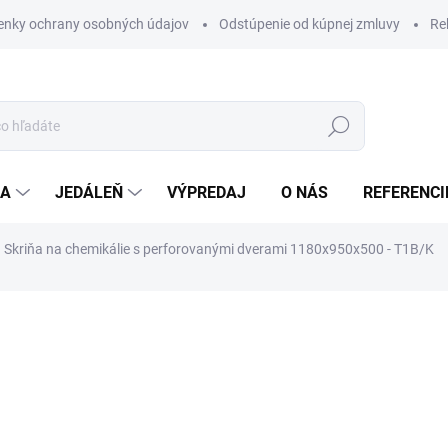
nky ochrany osobných údajov
Odstúpenie od kúpnej zmluvy
Re
Hľadať
IA
JEDÁLEŇ
VÝPREDAJ
O NÁS
REFERENCI
Skriňa na chemikálie s perforovanými dverami 1180x950x500 - T1B/K
nia
€434
/ ks
ZADARMO
€533,82 vrátane DPH
Jednotková
NA OBJEDNÁVKU