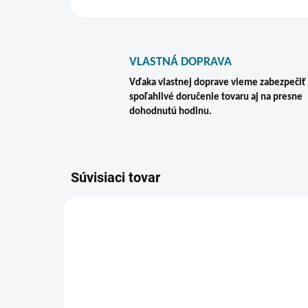
VLASTNÁ DOPRAVA
Vďaka vlastnej doprave vieme zabezpečiť
spoľahlivé doručenie tovaru aj na presne
dohodnutú hodinu.
Súvisiaci tovar
VIAC ZA MENEJ
ZADARMO