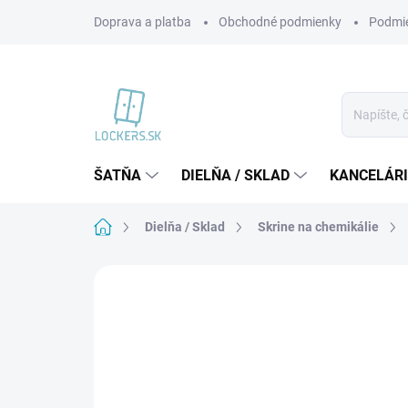
Prejsť
Doprava a platba
Obchodné podmienky
Podmie
na
obsah
ŠATŇA
DIELŇA / SKLAD
KANCELÁR
Domov
Dielňa / Sklad
Skrine na chemikálie
Neohodnotené
Podrobnosti hodnote
VIAC ZA MENEJ