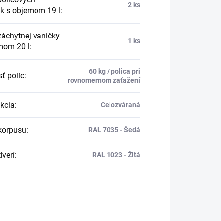
2 ks
ek s objemom 19 l
:
záchytnej vaničky
1 ks
mom 20 l
:
60 kg / polica pri
ť políc
:
rovnomernom zaťažení
kcia
:
Celozváraná
korpusu
:
RAL 7035 - Šedá
dverí
:
RAL 1023 - Žltá