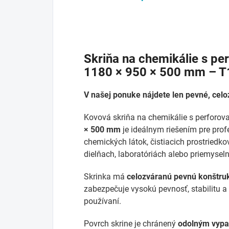
Skriňa na chemikálie s p
1180 × 950 × 500 mm – T
V našej ponuke nájdete len pevné, cel
Kovová skriňa na chemikálie s perforo
× 500 mm
je ideálnym riešením pre pro
chemických látok, čistiacich prostriedk
dielňach, laboratóriách alebo priemyse
Skrinka má
celozváranú pevnú konštruk
zabezpečuje vysokú pevnosť, stabilitu a
používaní.
Povrch skrine je chránený
odolným vyp