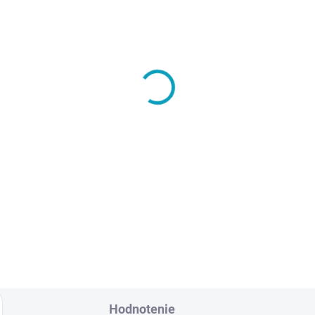
SKLADOM
SKL
áška a inštalácia
Zámok so systémom n
aru na miesto určenia
centrálny kľúč
ozor, ak napr. objednáte 10
€4,40
skríň, aj táto služba musí
€5,41 vrátane DPH
 v košíku 10x
84 vrátane DPH
Do košíka
Do košíka
Hodnotenie