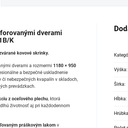
Dod
erforovanými dverami
1B/K
ozvárané kovové skrinky.
Kategó
vanými dverami a rozmermi
1180 × 950
Výška
:
fesionálne a bezpečné uskladnenie
ov či nebezpečných kvapalín v skladoch,
Šírka
:
lných prevádzkach.
ciu z oceľového plechu
, ktorá
Hĺbka
:
 dlhú životnosť aj pri každodennom
Hrúbka
aľovaným práškovým lakom
v
Počet 