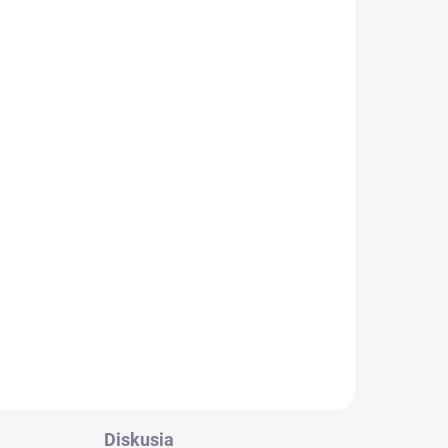
ADOM
SKLADOM
a
Šatníková lavička, dĺžka
2000 mm
€134
€164,82 vrátane DPH
Do košíka
Diskusia