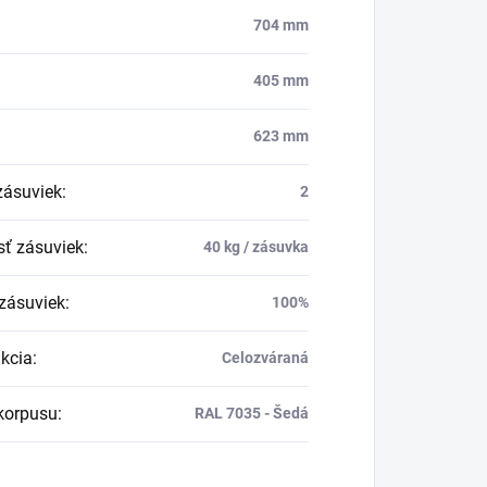
704 mm
405 mm
623 mm
zásuviek
:
2
ť zásuviek
:
40 kg / zásuvka
zásuviek
:
100%
kcia
:
Celozváraná
korpusu
:
RAL 7035 - Šedá