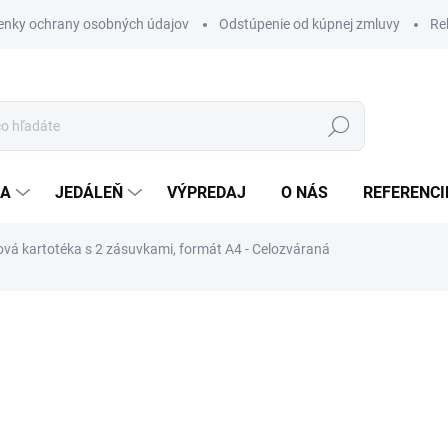
nky ochrany osobných údajov
Odstúpenie od kúpnej zmluvy
Re
Hľadať
IA
JEDÁLEŇ
VÝPREDAJ
O NÁS
REFERENCI
vá kartotéka s 2 zásuvkami, formát A4 - Celozváraná
a
€159
/ ks
ZADARMO
€195,57 vrátane DPH
Jednotková
SKLADOM
(3 KS)