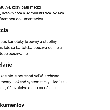
u A4, ktorý patrí medzi
, účtovníctve a administratíve. Vďaka
 firemnou dokumentáciou.
kcia
us kartotéky je pevný a stabilný.
em, kde sa kartotéka používa denne a
odobé používanie.
lárie
kde nie je potrebná veľká archívna
umenty uložené systematicky. Hodí sa k
pcie, účtovníctva alebo menšieho
dokumentov