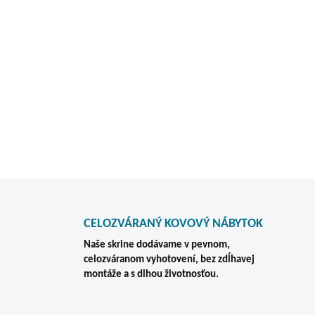
Potrebujete kompaktnú kart
odporúčame tam, kde potrebu
prehľadne, oddelene a v od
Vyrobené v Českej Republik
DETAILNÉ INFORMÁCIE
CELOZVÁRANÝ KOVOVÝ NÁBYTOK
Naše skrine dodávame v pevnom,
celozváranom vyhotovení, bez zdĺhavej
montáže a s dlhou životnosťou.