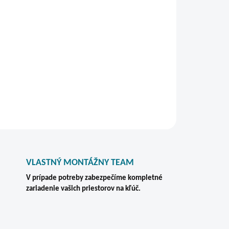
otéku na dokumenty A4? Tento model
jete uložiť menšie množstvo dôležitej agendy
olnom kovovom prevedení.
e!
STRÁŽIŤ
VLASTNÝ MONTÁŽNY TEAM
V prípade potreby zabezpečíme kompletné
zariadenie vašich priestorov na kľúč.