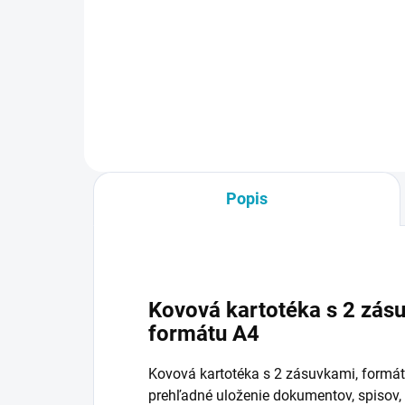
€105
byť
€9,
€129,15 vrátane DPH
Do košíka
Popis
Kovová kartotéka s 2 zá
formátu A4
Kovová kartotéka s 2 zásuvkami, formát
prehľadné uloženie dokumentov, spisov,