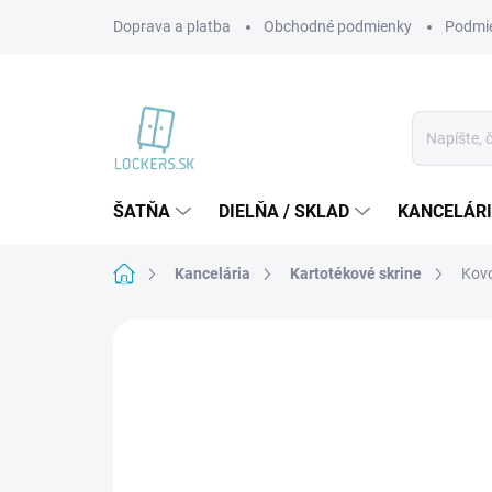
Prejsť
Doprava a platba
Obchodné podmienky
Podmie
na
obsah
ŠATŇA
DIELŇA / SKLAD
KANCELÁR
Domov
Kancelária
Kartotékové skrine
Kovo
1 hodnotenie
Podrobnosti hodnoteni
VIAC ZA MENEJ