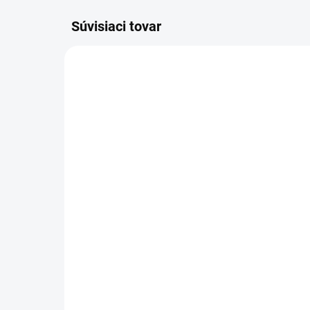
Súvisiaci tovar
VIAC ZA MENEJ
ZADARMO
VYRÁBANÉ NA ZÁKLADE
Vyn
OBJEDNÁVKY - DO 14 DNÍ
tov
Šatníková lavička, dĺžka
- P
1500 mm
ks 
€8