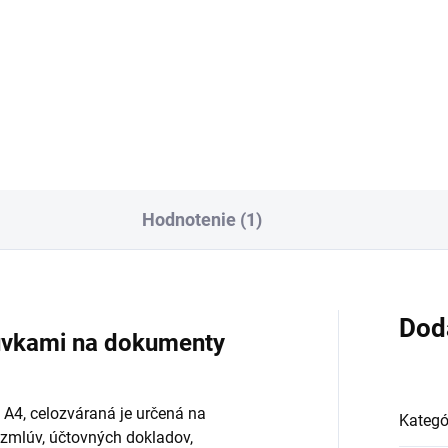
€5,41 vrátane DPH
 v košíku 10x
84 vrátane DPH
Do košíka
Do košíka
Hodnotenie (1)
Dod
suvkami na dokumenty
 A4, celozváraná je určená na
Kategó
 zmlúv, účtovných dokladov,