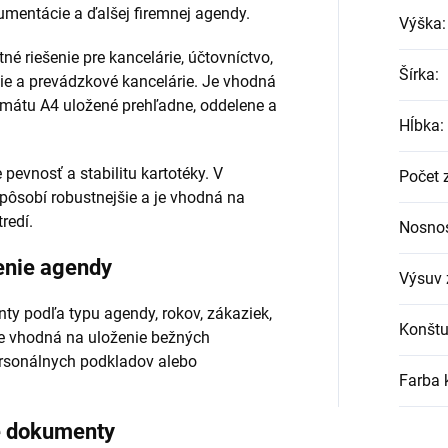
umentácie a ďalšej firemnej agendy.
Výška
:
 riešenie pre kancelárie, účtovníctvo,
Šírka
:
pcie a prevádzkové kancelárie. Je vhodná
rmátu A4 uložené prehľadne, oddelene a
Hĺbka
:
pevnosť a stabilitu kartotéky. V
Počet 
ôsobí robustnejšie a je vhodná na
redí.
Nosnos
enie agendy
Výsuv 
y podľa typu agendy, rokov, zákaziek,
Konštu
je vhodná na uloženie bežných
ersonálnych podkladov alebo
Farba 
é dokumenty