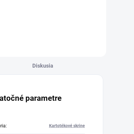
€164,82 vrátane DPH
Do košíka
Diskusia
atočné parametre
ria
:
Kartotékové skrine