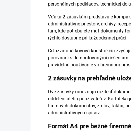
personálnych podkladov, technickej dok
Vďaka 2 zásuvkám predstavuje kompaktné
administratívne priestory, archívy, rece
tam, kde potrebujete mať dokumenty fo
rýchlo dostupné pri každodennej práci.
Celozváraná kovová konštrukcia zvyšuje 
porovnaní s demontovanými riešeniami p
pravidelné používanie vo firemnom prost
2 zásuvky na prehľadné ulož
Dve zásuvky umožňujú rozdeliť dokument
oddelení alebo používateľov. Kartotéka 
firemných dokumentov, zmlúv, faktúr, p
administratívnych spisov.
Formát A4 pre bežné firemn