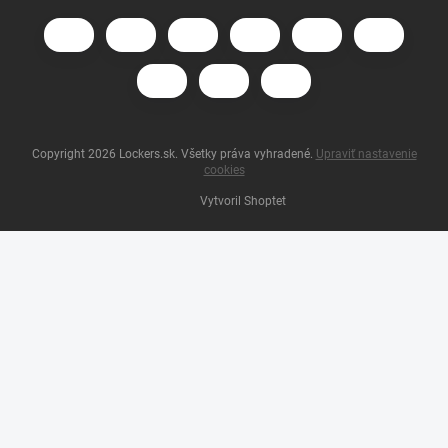
Copyright 2026
Lockers.sk
. Všetky práva vyhradené.
Upraviť nastavenie
cookies
Vytvoril Shoptet