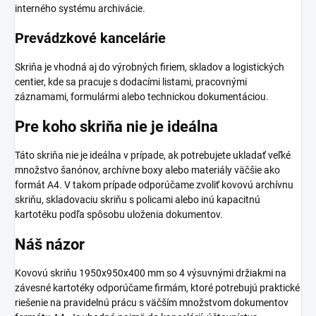
interného systému archivácie.
Prevádzkové kancelárie
Skriňa je vhodná aj do výrobných firiem, skladov a logistických
centier, kde sa pracuje s dodacími listami, pracovnými
záznamami, formulármi alebo technickou dokumentáciou.
Pre koho skriňa nie je ideálna
Táto skriňa nie je ideálna v prípade, ak potrebujete ukladať veľké
množstvo šanónov, archívne boxy alebo materiály väčšie ako
formát A4. V takom prípade odporúčame zvoliť kovovú archívnu
skriňu, skladovaciu skriňu s policami alebo inú kapacitnú
kartotéku podľa spôsobu uloženia dokumentov.
Náš názor
Kovovú skriňu 1950x950x400 mm so 4 výsuvnými držiakmi na
závesné kartotéky odporúčame firmám, ktoré potrebujú praktické
riešenie na pravidelnú prácu s väčším množstvom dokumentov