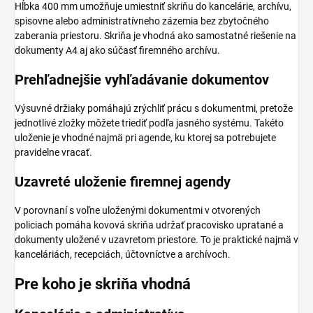
Hĺbka 400 mm umožňuje umiestniť skriňu do kancelárie, archívu,
spisovne alebo administratívneho zázemia bez zbytočného
zaberania priestoru. Skriňa je vhodná ako samostatné riešenie na
dokumenty A4 aj ako súčasť firemného archívu.
Prehľadnejšie vyhľadávanie dokumentov
Výsuvné držiaky pomáhajú zrýchliť prácu s dokumentmi, pretože
jednotlivé zložky môžete triediť podľa jasného systému. Takéto
uloženie je vhodné najmä pri agende, ku ktorej sa potrebujete
pravidelne vracať.
Uzavreté uloženie firemnej agendy
V porovnaní s voľne uloženými dokumentmi v otvorených
policiach pomáha kovová skriňa udržať pracovisko upratané a
dokumenty uložené v uzavretom priestore. To je praktické najmä v
kanceláriách, recepciách, účtovníctve a archívoch.
Pre koho je skriňa vhodná