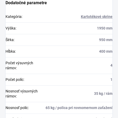
Dodatočné parametre
Kategória
:
Kartotékové skrine
Výška
:
1950 mm
Šírka
:
950 mm
Hĺbka
:
400 mm
Počet výsuvných
4
rámov
:
Počet políc
:
1
Nosnosť výsuvných
35 kg / rám
rámov
:
Nosnosť políc
:
65 kg / polica pri rovnomernom zaťažení