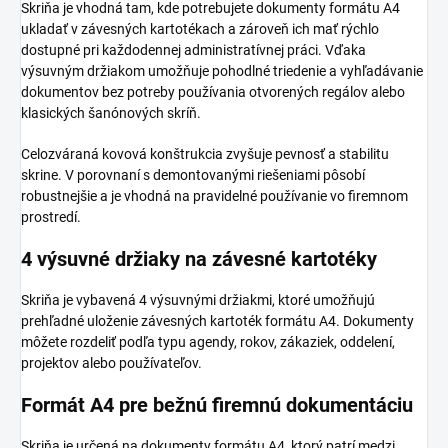
Skriňa je vhodná tam, kde potrebujete dokumenty formátu A4
ukladať v závesných kartotékach a zároveň ich mať rýchlo
dostupné pri každodennej administratívnej práci. Vďaka
výsuvným držiakom umožňuje pohodlné triedenie a vyhľadávanie
dokumentov bez potreby používania otvorených regálov alebo
klasických šanónových skríň.
Celozváraná kovová konštrukcia zvyšuje pevnosť a stabilitu
skrine. V porovnaní s demontovanými riešeniami pôsobí
robustnejšie a je vhodná na pravidelné používanie vo firemnom
prostredí.
4 výsuvné držiaky na závesné kartotéky
Skriňa je vybavená 4 výsuvnými držiakmi, ktoré umožňujú
prehľadné uloženie závesných kartoték formátu A4. Dokumenty
môžete rozdeliť podľa typu agendy, rokov, zákaziek, oddelení,
projektov alebo používateľov.
Formát A4 pre bežnú firemnú dokumentáciu
Skriňa je určená na dokumenty formátu A4, ktorý patrí medzi