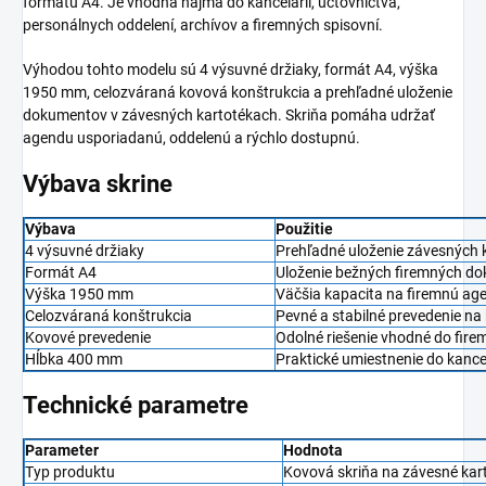
formátu A4. Je vhodná najmä do kancelárií, účtovníctva,
personálnych oddelení, archívov a firemných spisovní.
Výhodou tohto modelu sú 4 výsuvné držiaky, formát A4, výška
1950 mm, celozváraná kovová konštrukcia a prehľadné uloženie
dokumentov v závesných kartotékach. Skriňa pomáha udržať
agendu usporiadanú, oddelenú a rýchlo dostupnú.
Výbava skrine
Výbava
Použitie
4 výsuvné držiaky
Prehľadné uloženie závesných 
Formát A4
Uloženie bežných firemných dok
Výška 1950 mm
Väčšia kapacita na firemnú a
Celozváraná konštrukcia
Pevné a stabilné prevedenie n
Kovové prevedenie
Odolné riešenie vhodné do fire
Hĺbka 400 mm
Praktické umiestnenie do kancel
Technické parametre
Parameter
Hodnota
Typ produktu
Kovová skriňa na závesné kar