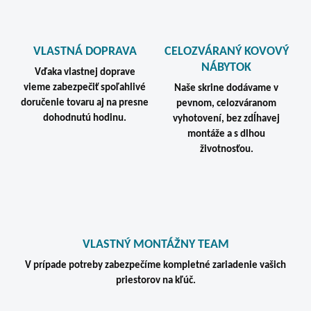
VLASTNÁ DOPRAVA
CELOZVÁRANÝ KOVOVÝ
NÁBYTOK
Vďaka vlastnej doprave
vieme zabezpečiť spoľahlivé
Naše skrine dodávame v
doručenie tovaru aj na presne
pevnom, celozváranom
dohodnutú hodinu.
vyhotovení, bez zdĺhavej
montáže a s dlhou
životnosťou.
VLASTNÝ MONTÁŽNY TEAM
V prípade potreby zabezpečíme kompletné zariadenie vašich
priestorov na kľúč.