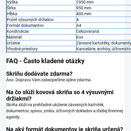
Výška
1950 mm
Šírka
950 mm
Hĺbka
400 mm
Počet výsuvných držiakov
4
Formát dokumentov
A4
Konštrukcia
Celozváraná
Materiál
Kov
Určenie
Závesné kartotéky, dokumenty,
Vhodné priestory
Kancelárie, archívy, účtovníct
FAQ - Často kladené otázky
Skriňu dodávate zdarma?
Áno. Dopravu Vám zabezpečíme úplne zdarma.
Na čo slúži kovová skriňa so 4 výsuvnými
držiakmi?
Skriňa slúži na prehľadné uloženie závesných kartoték,
dokumentov, spisov, zmlúv, účtovných dokladov a ďalšej firemnej
agendy.
Na aký formát dokumentov je skriňa určená?