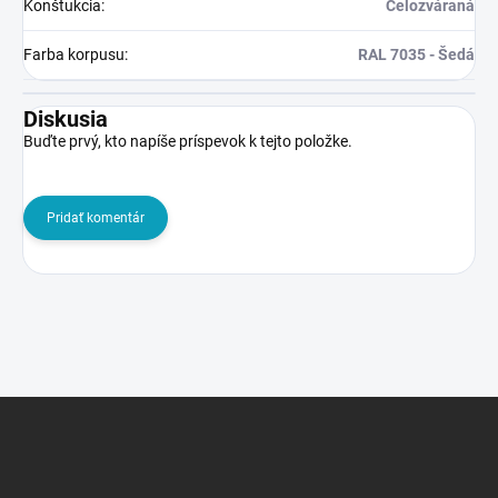
Konštukcia
:
Celozváraná
Farba korpusu
:
RAL 7035 - Šedá
Diskusia
Buďte prvý, kto napíše príspevok k tejto položke.
Pridať komentár
Z
á
p
ä