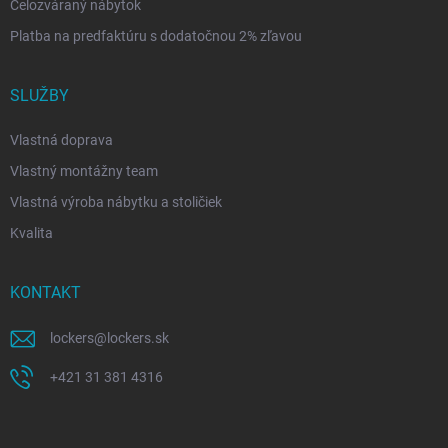
Celozváraný nábytok
Platba na predfaktúru s dodatočnou 2% zľavou
SLUŽBY
Vlastná doprava
Vlastný montážny team
Vlastná výroba nábytku a stoličiek
Kvalita
KONTAKT
lockers
@
lockers.sk
+421 31 381 4316