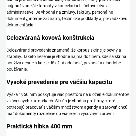
najpoužívanejšie formáty v kanceláriách, účtovníctve a
administratíve. Je vhodná na zmluvy, faktúry, personálne
dokumenty, interné záznamy, technické podklady aj prevádzkovú
dokumentáciu.
Celozváraná kovová konštrukcia
Celozvárané prevedenie znamená, že korpus skrine je pevný a
stabilný. Takéto riešenie je vhodné najmä do firiem, kde sa skriňa
používa denne a kde je dôležitá odolnosť, pevnosť a dlhodobé
používanie.
Vysoké prevedenie pre väčšiu kapacitu
Výška 1950 mm poskytuje viac priestoru na uloženie dokumentov
v závesných kartotékach. Skriňa je vhodná pre firmy, ktoré
potrebujú pracovať s väčším množstvom agendy a zároveň chcú
mať dokumenty rozdelené do viacerých výsuvných úrovní.
Praktická hĺbka 400 mm