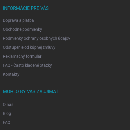
t
i
INFORMÁCIE PRE VÁS
e
Doprava a platba
Obchodné podmienky
Podmienky ochrany osobných údajov
Odstúpenie od kúpnej zmluvy
Reklamačný formulár
FAQ - Často kladené otázky
Kontakty
MOHLO BY VÁS ZAUJÍMAŤ
O nás
Blog
FAQ