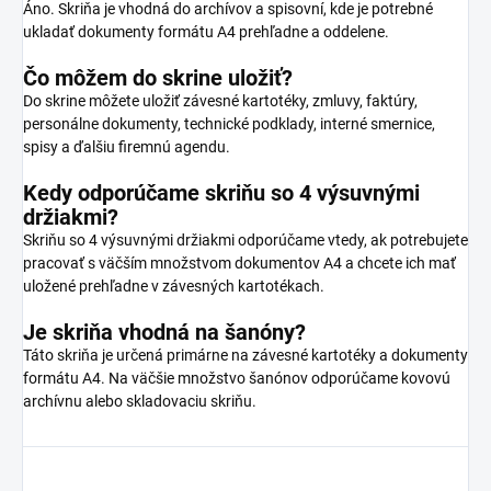
Áno. Skriňa je vhodná do archívov a spisovní, kde je potrebné
ukladať dokumenty formátu A4 prehľadne a oddelene.
Čo môžem do skrine uložiť?
Do skrine môžete uložiť závesné kartotéky, zmluvy, faktúry,
personálne dokumenty, technické podklady, interné smernice,
spisy a ďalšiu firemnú agendu.
Kedy odporúčame skriňu so 4 výsuvnými
držiakmi?
Skriňu so 4 výsuvnými držiakmi odporúčame vtedy, ak potrebujete
pracovať s väčším množstvom dokumentov A4 a chcete ich mať
uložené prehľadne v závesných kartotékach.
Je skriňa vhodná na šanóny?
Táto skriňa je určená primárne na závesné kartotéky a dokumenty
formátu A4. Na väčšie množstvo šanónov odporúčame kovovú
archívnu alebo skladovaciu skriňu.