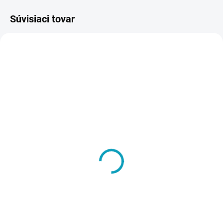
Súvisiaci tovar
VIAC ZA MENEJ
ZADARMO
SKLADOM
VYRÁBANÉ NA ZÁKLADE
Vynáška a inštalácia
OBJEDNÁVKY - DO 14 DNÍ
tovaru na miesto určenia
Šatníková lavička, dĺžka
- Pozor, ak napr. objednáte
1500 mm
10 ks skríň, aj táto služba
€8
€105
musí byť v košíku 10x
€9,84 vrátane DPH
€129,15 vrátane DPH