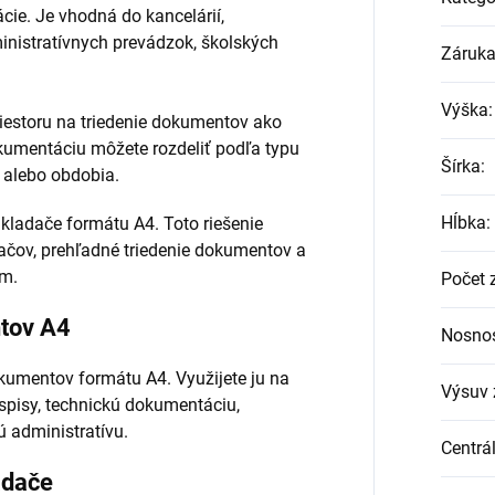
ie. Je vhodná do kancelárií,
inistratívnych prevádzok, školských
Záruk
Výška
:
iestoru na triedenie dokumentov ako
kumentáciu môžete rozdeliť podľa typu
Šírka
:
u alebo obdobia.
Hĺbka
:
ladače formátu A4. Toto riešenie
čov, prehľadné triedenie dokumentov a
om.
Počet 
tov A4
Nosnos
kumentov formátu A4. Využijete ju na
Výsuv 
 spisy, technickú dokumentáciu,
 administratívu.
Centrá
adače