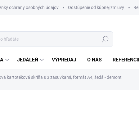
nky ochrany osobných údajov
Odstúpenie od kúpnej zmluvy
Re
Hľadať
IA
JEDÁLEŇ
VÝPREDAJ
O NÁS
REFERENCI
vá kartotéková skriňa s 3 zásuvkami, formát A4, šedá - demont
nia
€147
/ ks
ZADARMO
€180,81
vrátane DPH
Jednotková
SKLADOM