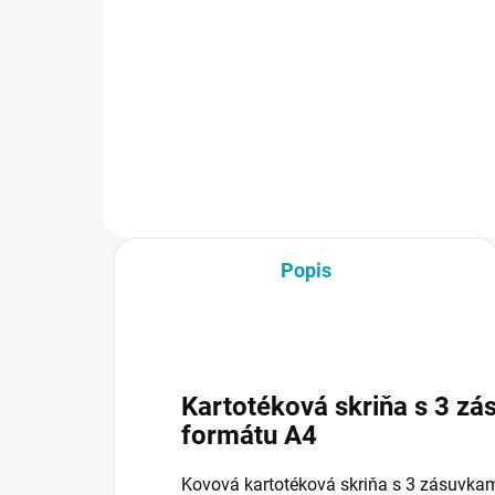
od €47,97 vrátane DPH
€1
€15
Detail
Popis
Kartotéková skriňa s 3 z
formátu A4
Kovová kartotéková skriňa s 3 zásuvkam