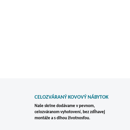
pohodlný prístup k celému o
Bezpečné uloženie dokumento
všetkých zásuviek. Kartoték
na každodenné používanie v 
DETAILNÉ INFORMÁCIE
CELOZVÁRANÝ KOVOVÝ NÁBYTOK
Naše skrine dodávame v pevnom,
celozváranom vyhotovení, bez zdĺhavej
montáže a s dlhou životnosťou.