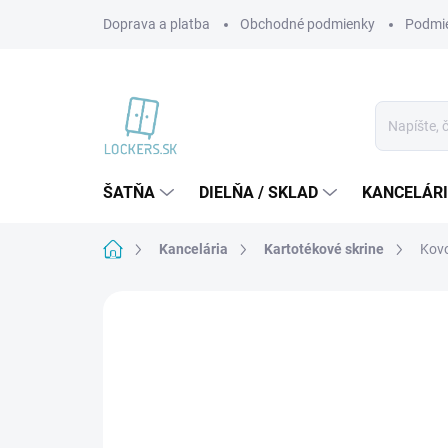
Prejsť
Doprava a platba
Obchodné podmienky
Podmie
na
obsah
ŠATŇA
DIELŇA / SKLAD
KANCELÁR
Domov
Kancelária
Kartotékové skrine
Kovo
Neohodnotené
Podrobnosti hodnote
VIAC ZA MENEJ