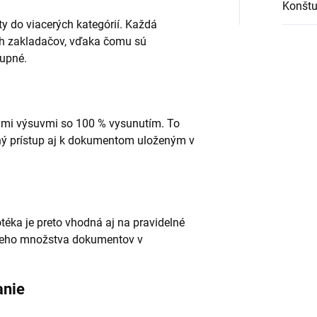
Konštu
y do viacerých kategórií. Každá
ch zakladačov, vďaka čomu sú
upné.
ými výsuvmi so 100 % vysunutím. To
ný prístup aj k dokumentom uloženým v
éka je preto vhodná aj na pravidelné
šieho množstva dokumentov v
anie