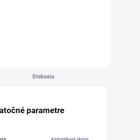
výbavy / Biela
€44
€54,12 vrátane DPH
l
Do košíka
Diskusia
atočné parametre
ria
:
Kartotékové skrine