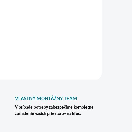
bsahu zásuvky. Nosnosť jednej zásuvky je 45 kg.
v zabezpečuje centrálne cylindrické zamykanie
a sa dodáva s 2 zalamovacími kľúčmi a je vhodná
kancelárskom prostredí.
STRÁŽIŤ
VLASTNÝ MONTÁŽNY TEAM
V prípade potreby zabezpečíme kompletné
zariadenie vašich priestorov na kľúč.