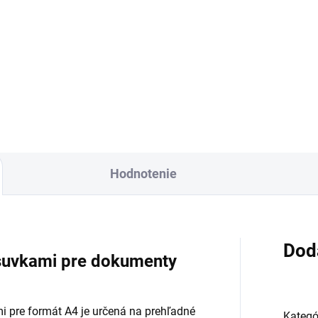
26
od €62,73 vrátane DPH
4,98 vrátane DPH
Detai
Detail
Hodnotenie
Dod
ásuvkami pre dokumenty
i pre formát A4 je určená na prehľadné
Kategó