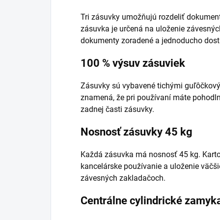
Tri zásuvky umožňujú rozdeliť dokument
zásuvka je určená na uloženie závesný
dokumenty zoradené a jednoducho dost
100 % výsuv zásuviek
Zásuvky sú vybavené tichými guľôčkov
znamená, že pri používaní máte pohodl
zadnej časti zásuvky.
Nosnosť zásuvky 45 kg
Každá zásuvka má nosnosť 45 kg. Kartot
kancelárske používanie a uloženie väč
závesných zakladačoch.
Centrálne cylindrické zamyk