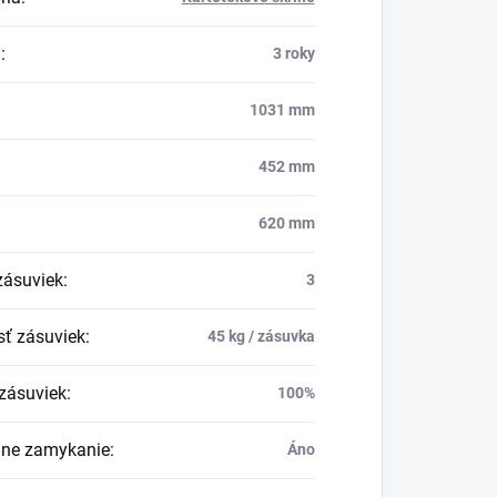
a
:
3 roky
1031 mm
452 mm
620 mm
zásuviek
:
3
ť zásuviek
:
45 kg / zásuvka
zásuviek
:
100%
lne zamykanie
:
Áno