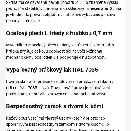
Skriňa má celozváranú pevnú konštrukciu. To znamená vyššiu
pevnosť a stabilitu v porovnaní so skladanými riešeniami. Skriňa
je vhodná do prevádzok, kde sa šatníkové vybavenie používa
denne a intenzívne.
Oceľový plech I. triedy s hrúbkou 0,7 mm
Materiálom je oceľový plech I. triedy s hrúbkou 0,7 mm. Táto
hrúbka zvyšuje celkovú odolnosť skrine voči bežnému
mechanickému poškodeniu a podporuje dlhú životnosť.
Vypaľovaný práškový lak RAL 7035
Povrch skrine je upravený vypaľovaným práškovým lakom v
odtieni RAL 7035 – sivá. Povrchová úprava je odolná voči
poškriabaniu, korózii a zároveň sa jednoducho udržiava.
Bezpečnostný zámok s dvomi kľúčmi
Každý používateľ má vlastný uzamykateľný priestor so
spoľahlivým bezpečnostným zámkom a dvomi kľúčmi. To
zabezpečuje bezpečné uloženie osobných vecí, oblečenia alebo