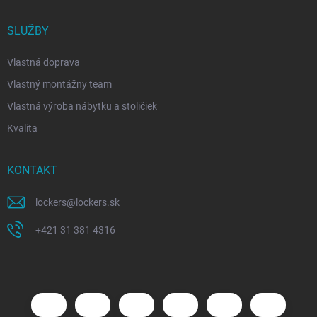
SLUŽBY
Vlastná doprava
Vlastný montážny team
Vlastná výroba nábytku a stoličiek
Kvalita
KONTAKT
lockers
@
lockers.sk
+421 31 381 4316