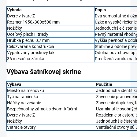
Výhoda
Popis
Dvere v tvare Z
Dva samostatné úložné 
Rozmer 1950x300x500 mm
Úzke a vysoké riešeni
Nožičky
Jednoduchšie čistenie
Oceľový plech I. triedy
Pevný materiál vhodn
Hrúbka plechu 0,7 mm
Vyššia pevnosť a odol
Celozváraná konštrukcia
Stabilné a odolné prev
Vypaľovaný práškový lak
Odolná povrchová úpr
36 mesačná záruka
Predĺžená záruka na f
Výbava šatníkovej skrine
Výbava
Použitie
Miesto na menovku
Jednoduchá identifiká
Tyč na ramienka
Zavesenie pracovného
Háčiky na vešanie
Zavesenie doplnkov, 
Bezpečnostný zámok s dvomi kľúčmi
Uzamknutie osobných 
Dvere v tvare Z
Rozdelenie priestoru 
Nožičky
Jednoduchšie čisteni
Vetracie otvory
Ventilačné otvory sú 