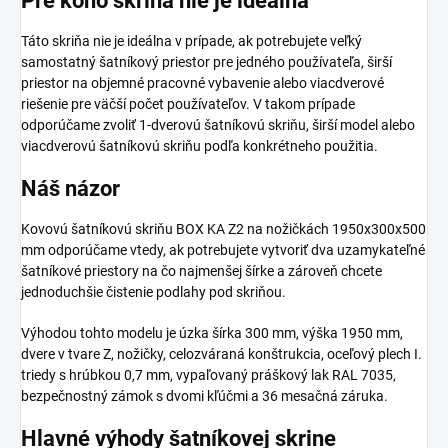
Pre koho skriňa nie je ideálna
Táto skriňa nie je ideálna v prípade, ak potrebujete veľký
samostatný šatníkový priestor pre jedného používateľa, širší
priestor na objemné pracovné vybavenie alebo viacdverové
riešenie pre väčší počet používateľov. V takom prípade
odporúčame zvoliť 1-dverovú šatníkovú skriňu, širší model alebo
viacdverovú šatníkovú skriňu podľa konkrétneho použitia.
Náš názor
Kovovú šatníkovú skriňu BOX KA Z2 na nožičkách 1950x300x500
mm odporúčame vtedy, ak potrebujete vytvoriť dva uzamykateľné
šatníkové priestory na čo najmenšej šírke a zároveň chcete
jednoduchšie čistenie podlahy pod skriňou.
Výhodou tohto modelu je úzka šírka 300 mm, výška 1950 mm,
dvere v tvare Z, nožičky, celozváraná konštrukcia, oceľový plech I.
triedy s hrúbkou 0,7 mm, vypaľovaný práškový lak RAL 7035,
bezpečnostný zámok s dvomi kľúčmi a 36 mesačná záruka.
Hlavné výhody šatníkovej skrine