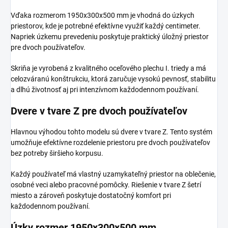
Vďaka rozmerom 1950x300x500 mm je vhodná do úzkych
priestorov, kde je potrebné efektívne využiť každý centimeter.
Napriek úzkemu prevedeniu poskytuje praktický úložný priestor
pre dvoch používateľov.
Skriňa je vyrobená z kvalitného oceľového plechu I. triedy a má
celozváranú konštrukciu, ktorá zaručuje vysokú pevnosť, stabilitu
a dlhú životnosť aj pri intenzívnom každodennom používaní.
Dvere v tvare Z pre dvoch používateľov
Hlavnou výhodou tohto modelu sú dvere v tvare Z. Tento systém
umožňuje efektívne rozdelenie priestoru pre dvoch používateľov
bez potreby širšieho korpusu.
Každý používateľ má vlastný uzamykateľný priestor na oblečenie,
osobné veci alebo pracovné pomôcky. Riešenie v tvare Z šetrí
miesto a zároveň poskytuje dostatočný komfort pri
každodennom používaní.
Úzky rozmer 1950x300x500 mm