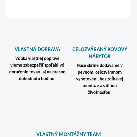
STRÁŽIŤ
VLASTNÁ DOPRAVA
CELOZVÁRANÝ KOVOVÝ
NÁBYTOK
Vďaka vlastnej doprave
vieme zabezpečiť spoľahlivé
Naše skrine dodávame v
doručenie tovaru aj na presne
pevnom, celozváranom
dohodnutú hodinu.
vyhotovení, bez zdĺhavej
montáže a s dlhou
životnosťou.
VLASTNÝ MONTÁŽNY TEAM