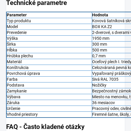
Technické parametre
Parameter
Hodnota
Typ produktu
Kovová šatníková skr
Model
BOX KA Z2
Prevedenie
2-dverové, s dverami 
Výška
1950 mm
Šírka
300 mm
Hĺbka
500 mm
Hrúbka plechu
0,7 mm
Materiál
Oceľový plech I. tried
Konštrukcia
Celozváraná pevná k
Povrchová úprava
Vypaľovaný práškový
Farba
Sivá RAL 7035
Podstava
Nožičky
Zamykanie
Bezpečnostný zámok 
Výbava
Miesto na menovku, t
Záruka
36 mesiacov
Určenie
Pracovný odev, civil
Vhodné priestory
Firemné šatne, školy,
FAQ - Často kladené otázky