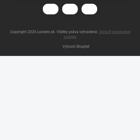
Copyright 2026
Lockers.sk
. Všetky práva vyhradené.
Upraviť nastavenie
cookies
Vytvoril Shoptet