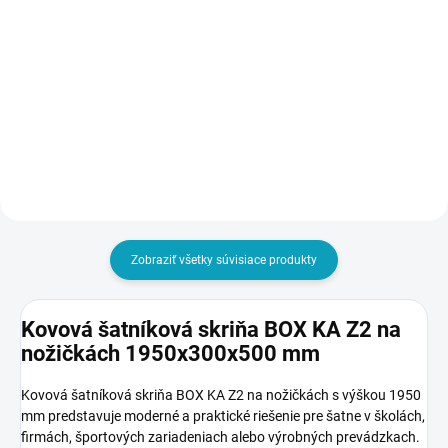
- Pozor, ak napr. objednáte
1500 mm
10 ks skríň, aj táto služba
€8
€105
musí byť v košíku 10x
€9,84 vrátane DPH
€129,15 vrátane DPH
Do košíka
Do košíka
Zobraziť všetky súvisiace produkty
Kovová šatníková skriňa BOX KA Z2 na
nožičkách 1950x300x500 mm
Kovová šatníková skriňa BOX KA Z2 na nožičkách s výškou 1950
mm predstavuje moderné a praktické riešenie pre šatne v školách,
firmách, športových zariadeniach alebo výrobných prevádzkach.