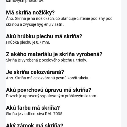
šatňových priestorov.
Má skriňa nožičky?
Áno. Skriňa je na nožičkách, čo uľahčuje čistenie podlahy pod
skriňou a zvyšuje hygienu v šatni.
Akú hrúbku plechu má skriňa?
Hrúbka plechu je 0,7 mm.
Z akého materiálu je skriňa vyrobená?
Skriňa je vyrobená z oceľového plechu I. triedy.
Je skriňa celozváraná?
Áno. Skriňa má celozváranú pevnú konštrukciu.
Akú povrchovú úpravu má skriňa?
Povrch je upravený vypaľovaným práškovým lakom.
Akú farbu má skriňa?
Skriňa je v odtieni sivá RAL 7035.
Aký zámok má skriňa?