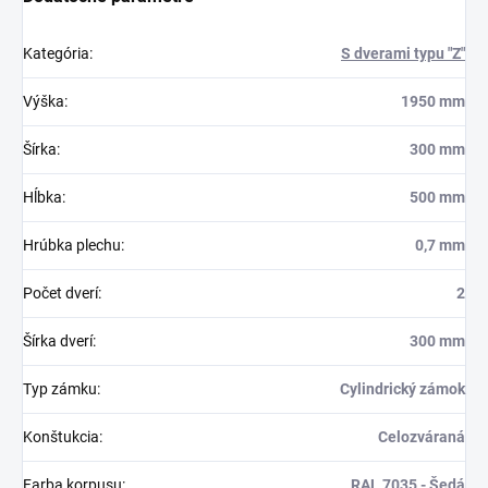
Kategória
:
S dverami typu "Z"
Výška
:
1950 mm
Šírka
:
300 mm
Hĺbka
:
500 mm
Hrúbka plechu
:
0,7 mm
Počet dverí
:
2
Šírka dverí
:
300 mm
Typ zámku
:
Cylindrický zámok
Konštukcia
:
Celozváraná
Farba korpusu
:
RAL 7035 - Šedá