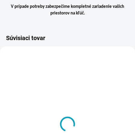
V prípade potreby zabezpečíme kompletné zariadenie vašich
priestorov na kľúč.
Súvisiaci tovar
VIAC ZA MENEJ
ZADARMO
SKLADOM
VYRÁBANÉ NA ZÁKLADE
Vynáška a inštalácia
OBJEDNÁVKY - DO 14 DNÍ
tovaru na miesto určenia
Šatníková lavička, dĺžka