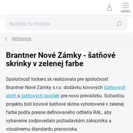
Prejsť
na
obsah
Hľadať
Referencie
Brantner Nové Zámky - šatňové
skrinky v zelenej farbe
Spoločnosť lockers.sk realizovala pre spoločnosť
Brantner Nové Zámky s.r.o.
dodávku kovových
šatňových
skríň
a
šatňových lavičiek
pre novú prevádzku. Súčasťou
projektu boli kovové šatňové skrine vyhotovené v zelenej
farbe podľa presne definovaného odtieňa RAL, aby
vybavenie zodpovedalo požiadavkám zákazníka a
vizuálnemu štandardu pracoviska.