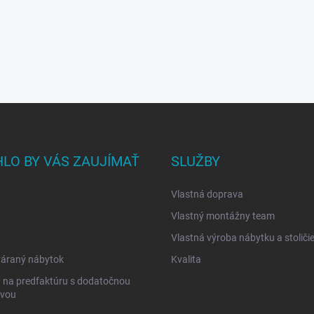
LO BY VÁS ZAUJÍMAŤ
SLUŽBY
Vlastná doprava
Vlastný montážny team
Vlastná výroba nábytku a stoliči
váraný nábytok
Kvalita
 na predfaktúru s dodatočnou
avou