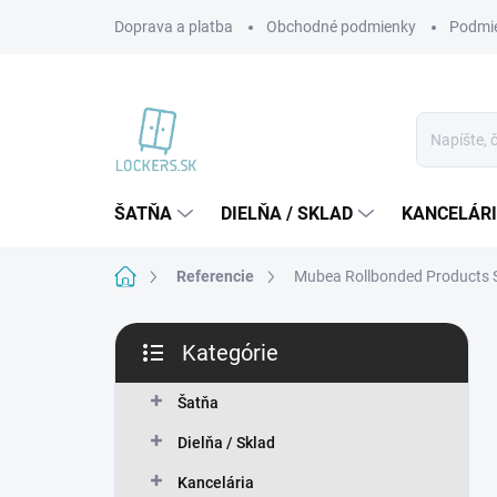
Prejsť
Doprava a platba
Obchodné podmienky
Podmie
na
obsah
ŠATŇA
DIELŇA / SKLAD
KANCELÁR
Domov
Referencie
Mubea Rollbonded Products Sl
B
Kategórie
o
Preskočiť
č
kategórie
n
Šatňa
ý
Dielňa / Sklad
p
a
Kancelária