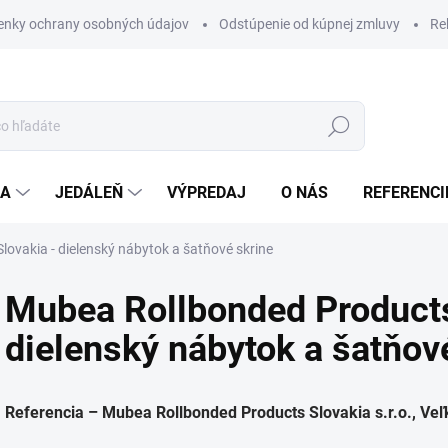
nky ochrany osobných údajov
Odstúpenie od kúpnej zmluvy
Re
Hľadať
IA
JEDÁLEŇ
VÝPREDAJ
O NÁS
REFERENCI
ovakia - dielenský nábytok a šatňové skrine
Mubea Rollbonded Products
dielenský nábytok a šatňov
Referencia – Mubea Rollbonded Products Slovakia s.r.o., Veľ