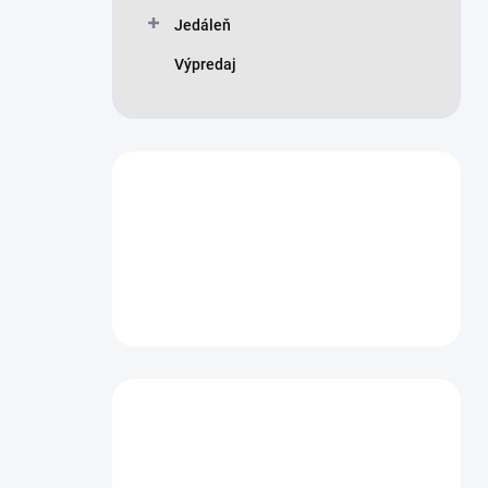
n
Jedáleň
e
l
Výpredaj