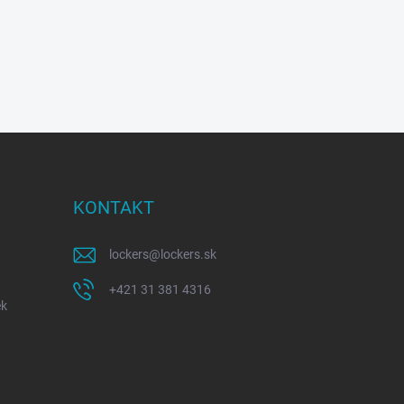
KONTAKT
lockers
@
lockers.sk
+421 31 381 4316
ek