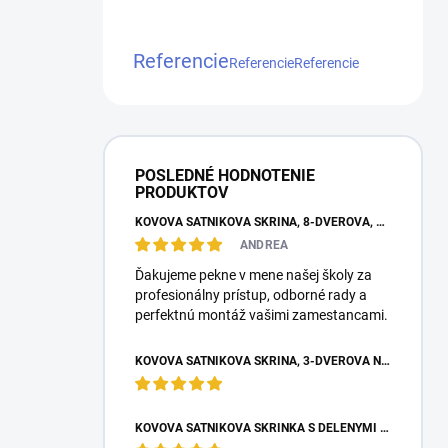
Referencie
Referencie
Referencie
POSLEDNÉ HODNOTENIE
PRODUKTOV
KOVOVÁ ŠATNÍKOVÁ SKRIŇA, 8-DVEROVÁ, S KRÁTKYMI DVERAMI, 1800X1200X500 MM
ANDREA
Ďakujeme pekne v mene našej školy za
profesionálny prístup, odborné rady a
perfektnú montáž vašimi zamestancami.
KOVOVÁ ŠATNÍKOVÁ SKRIŇA, 3-DVEROVÁ NA NOŽIČKÁCH, 1950X900X500 MM, SKRIŇA DO ŠATNE
KOVOVÁ ŠATNÍKOVÁ SKRINKA S DELENÝMI DVERAMI BOX M2/4, 4-DVEROVÁ, 1800X600X500 MM, SIVÁ RAL 7035 – PRIESTRANNÁ SKRIŇA DO ŠATNE