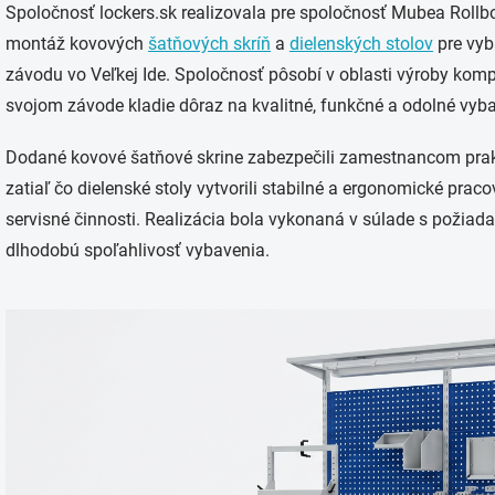
Spoločnosť lockers.sk realizovala pre spoločnosť
Mubea Rollbo
montáž kovových
šatňových skríň
a
dielenských stolov
pre vyb
závodu vo Veľkej Ide. Spoločnosť pôsobí v oblasti výroby kom
svojom závode kladie dôraz na kvalitné, funkčné a odolné vyba
Dodané kovové šatňové skrine zabezpečili zamestnancom prakt
zatiaľ čo dielenské stoly vytvorili stabilné a ergonomické pr
servisné činnosti. Realizácia bola vykonaná v súlade s požiad
dlhodobú spoľahlivosť vybavenia.