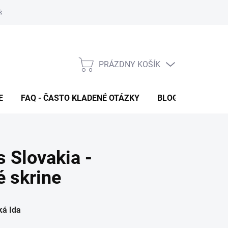
klamačný formulár
FAQ - Často kladené otázky
Kontakty
PRÁZDNY KOŠÍK
NÁKUPNÝ
KOŠÍK
E
FAQ - ČASTO KLADENÉ OTÁZKY
BLOG
 Slovakia -
é skrine
ká Ida