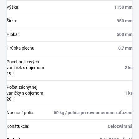
Výška
:
1150 mm
Šírka
:
950 mm
Hĺbka
:
500 mm
Hrúbka plechu
:
0,7 mm
Počet policových
vaničiek s objemom
2 ks
19 l
:
Počet záchytnej
vaničky s objemom
1 ks
20 l
:
Nosnosť políc
:
60 kg / polica pri rovnomernom zaťažení
Konštukcia
:
Celozváraná