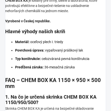
CHEM BOX KA
je ideálny pre firmy, dielne a laboratóriá, ktoré
potrebujú efektívne a bezpečné riešenie na uskladnenie
nehorľavých chemikálií na jednom mieste.
Vyrobené v Českej republike.
Hlavné výhody našich skríň
Materiál:
oceľový plech I. triedy
Povrchová úprava:
vypaľovaný práškový lak
Typ konštrukcie:
celozváraná pevná konštrukcia
Predĺžená záruka:
36-mesačná záruka
FAQ – CHEM BOX KA 1150 × 950 × 500
mm
1. Na čo je určená skrinka CHEM BOX KA
1150/950/500?
Skrinka CHEM BOX KA je určená na bezpečné skladovanie