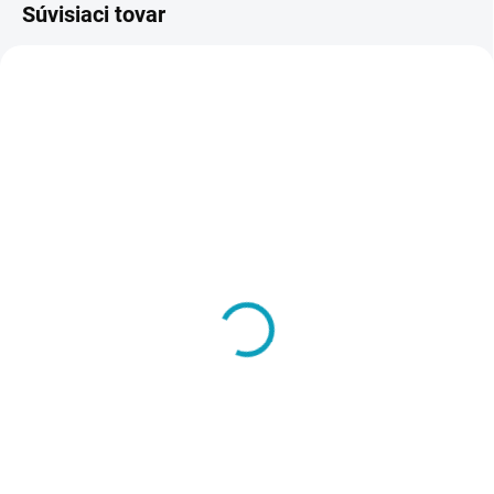
Súvisiaci tovar
VIAC ZA MENEJ
ZADARMO
SKLADOM
VYRÁBANÉ NA ZÁKLADE
Vynáška a inštalácia
OBJEDNÁVKY - DO 14 DNÍ
tovaru na miesto určenia
Šatníková lavička, dĺžka
- Pozor, ak napr. objednáte
1500 mm
10 ks skríň, aj táto služba
€8
€105
musí byť v košíku 10x
€9,84 vrátane DPH
€129,15 vrátane DPH
Do košíka
Do košíka