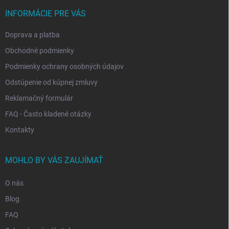
t
i
INFORMÁCIE PRE VÁS
e
Doprava a platba
Obchodné podmienky
Podmienky ochrany osobných údajov
Odstúpenie od kúpnej zmluvy
Reklamačný formulár
FAQ - Často kladené otázky
Kontakty
MOHLO BY VÁS ZAUJÍMAŤ
O nás
Blog
FAQ