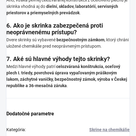
skrinka vhodná aj do
dielní, skladov, laboratórií, servisných
priestorov a priemyselných prevádzok
.
6. Ako je skrinka zabezpečená proti
neoprávnenému prístupu?
Dvere skrinky sú vybavené
bezpečnostným zámkom
, ktorý chráni
uložené chemikálie pred neoprávneným prístupom.
7. Aké sú hlavné výhody tejto skrinky?
Medzi hlavné výhody patrí
celozváraná konštrukcia, oceľový
plech I. triedy, povrchová úprava vypaľovaným práškovým
lakom, záchytné vaničky, bezpečnostný zámok, výroba v Českej
republike a 36-mesačná záruka
.
Dodatočné parametre
Kategória
:
Skrine na chemikálie