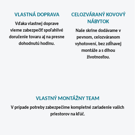
VLASTNÁ DOPRAVA
CELOZVÁRANÝ KOVOVÝ
NÁBYTOK
Vďaka vlastnej doprave
vieme zabezpečiť spoľahlivé
Naše skrine dodávame v
doručenie tovaru aj na presne
pevnom, celozváranom
dohodnutú hodinu.
vyhotovení, bez zdĺhavej
montáže a s dlhou
životnosťou.
VLASTNÝ MONTÁŽNY TEAM
V prípade potreby zabezpečíme kompletné zariadenie vašich
priestorov na kľúč.