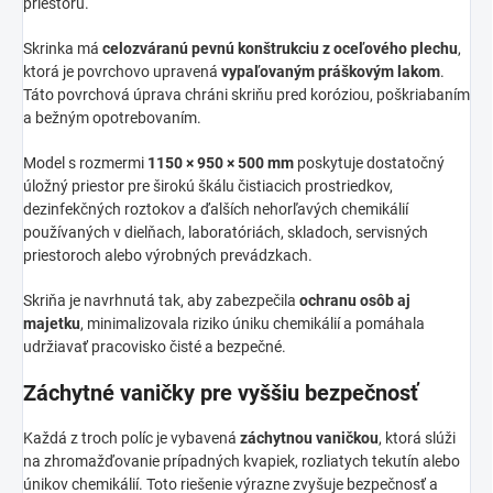
priestoru.
Skrinka má
celozváranú pevnú konštrukciu z oceľového plechu
,
ktorá je povrchovo upravená
vypaľovaným práškovým lakom
.
Táto povrchová úprava chráni skriňu pred koróziou, poškriabaním
a bežným opotrebovaním.
Model s rozmermi
1150 × 950 × 500 mm
poskytuje dostatočný
úložný priestor pre širokú škálu čistiacich prostriedkov,
dezinfekčných roztokov a ďalších nehorľavých chemikálií
používaných v dielňach, laboratóriách, skladoch, servisných
priestoroch alebo výrobných prevádzkach.
Skriňa je navrhnutá tak, aby zabezpečila
ochranu osôb aj
majetku
, minimalizovala riziko úniku chemikálií a pomáhala
udržiavať pracovisko čisté a bezpečné.
Záchytné vaničky pre vyššiu bezpečnosť
Každá z troch políc je vybavená
záchytnou vaničkou
, ktorá slúži
na zhromažďovanie prípadných kvapiek, rozliatych tekutín alebo
únikov chemikálií. Toto riešenie výrazne zvyšuje bezpečnosť a