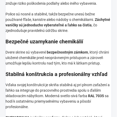
znižuje riziko poškodenia podlahy alebo iného vybavenia.
Police sú nosné a stabilné, takže bezpečne unesú bežne
používané fľaše, kanistre alebo nádoby s chemikáliami.
Záchytné
vaničky sú jednoducho vyberateľné a ľahko sa čistia
, čo
zjednodušuje pravidelnú údržbu skrine.
Bezpečné uzamykanie chemikálií
Dvere skrine sú vybavené
bezpečnostným zámkom
, ktorý chráni
uložené chemikálie pred neoprávneným prístupom a zároveň
umožňuje lepšiu kontrolu nad tým, kto má k látkam prístup.
Stabilná konštrukcia a profesionálny vzhľad
Vďaka svojej konštrukcii je skriňa stabilná aj pri plnom zaťažení a
ľahko sa integruje do pracovného prostredia spolu s ďalším
skladovacím nábytkom. Moderná svetlo-sivá farba
RAL 7035
sa
hodí k ostatnému priemyselnému vybaveniu a pôsobí
profesionálne.