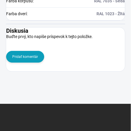
Farba korpusu
:
RAL 7035 - Šedá
Farba dverí
:
RAL 1023 - Žltá
Diskusia
Buďte prvý, kto napíše príspevok k tejto položke.
Pridať komentár
Z
á
p
ä