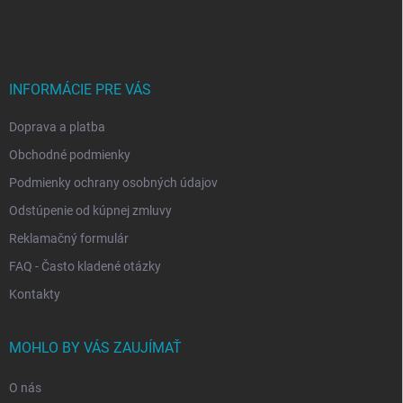
á
p
ä
t
i
INFORMÁCIE PRE VÁS
e
Doprava a platba
Obchodné podmienky
Podmienky ochrany osobných údajov
Odstúpenie od kúpnej zmluvy
Reklamačný formulár
FAQ - Často kladené otázky
Kontakty
MOHLO BY VÁS ZAUJÍMAŤ
O nás