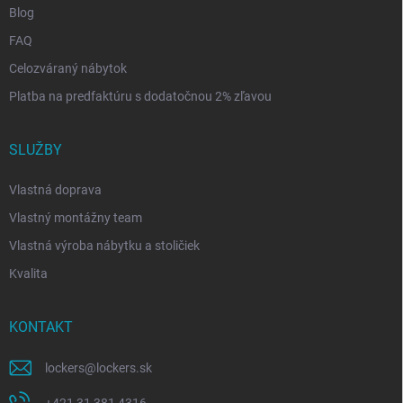
Blog
FAQ
Celozváraný nábytok
Platba na predfaktúru s dodatočnou 2% zľavou
SLUŽBY
Vlastná doprava
Vlastný montážny team
Vlastná výroba nábytku a stoličiek
Kvalita
KONTAKT
lockers
@
lockers.sk
+421 31 381 4316