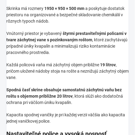
Skrinka má rozmery
1950 × 950 × 500 mm
a poskytuje dostatok
priestoru na organizované a bezpečné skladovanie chemikálií v
rôznych typoch nádob.
Vnútorný priestor je vybavený
štyrmi prestaviteľnými policami v
tvare záchytnej vane s pozinkovaným roštom
, ktoré zachytávajú
prípadné úniky kvapalín a minimalizujú riziko kontaminácie
pracovného prostredia.
Každá policová vaňa má záchytný objem približne
19 litrov
,
pričom uložené nádoby stoja na rošte a neznižujú záchytný objem
vane.
Spodná časť skrine obsahuje samostatnú záchytnú vaňu bez
roštu s objemom približne 20 litrov
, ktorá slúži ako dodatočná
ochrana pri väčšom úniku kvapalín.
Kapacita spodnej vaničky je pri každej verzii väčšia ako kapacita
jednej vaničkovej police.
Nastaviteľné police a vysoká nosnosť