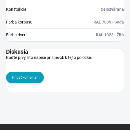
Konštukcia
:
Celozváraná
Farba korpusu
:
RAL 7035 - Šedá
Farba dverí
:
RAL 1023 - Žltá
Diskusia
Buďte prvý, kto napíše príspevok k tejto položke.
Pridať komentár
Z