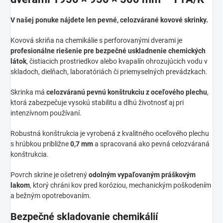
V našej ponuke nájdete len pevné, celozvárané kovové skrinky.
Kovová skriňa na chemikálie s perforovanými dverami je
profesionálne riešenie pre bezpečné uskladnenie chemických
látok
, čistiacich prostriedkov alebo kvapalín ohrozujúcich vodu v
skladoch, dielňach, laboratóriách či priemyselných prevádzkach.
Skrinka má
celozváranú pevnú konštrukciu z oceľového plechu
,
ktorá zabezpečuje vysokú stabilitu a dlhú životnosť aj pri
intenzívnom používaní.
Robustná konštrukcia je vyrobená z kvalitného oceľového plechu
s hrúbkou približne
0,7 mm
a spracovaná ako pevná celozváraná
konštrukcia.
Povrch skrine je ošetrený
odolným vypaľovaným práškovým
lakom
, ktorý chráni kov pred koróziou, mechanickým poškodením
a bežným opotrebovaním.
Bezpečné skladovanie chemikálií