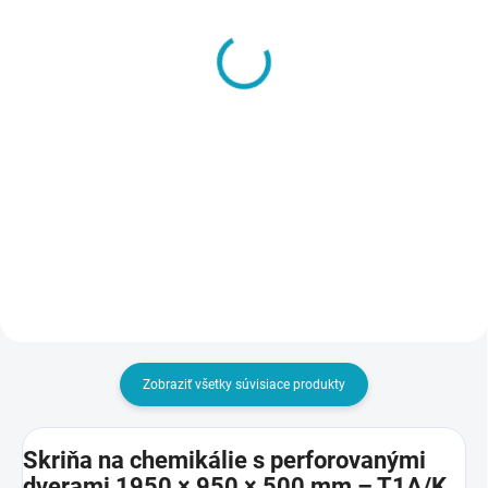
SKLADOM
VYRÁBANÉ NA ZÁKLADE
Vynáška a inštalácia
OBJEDNÁVKY - DO 14 DNÍ
tovaru na miesto určenia
Šatníková lavička, dĺžka
- Pozor, ak napr. objednáte
1500 mm
10 ks skríň, aj táto služba
€8
€105
musí byť v košíku 10x
€9,84 vrátane DPH
€129,15 vrátane DPH
Do košíka
Do košíka
Zobraziť všetky súvisiace produkty
Skriňa na chemikálie s perforovanými
dverami 1950 × 950 × 500 mm – T1A/K