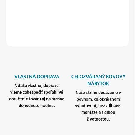
zvyšujú bezpečnosť aj praktické používanie skrine.
DETAILNÉ INFORMÁCIE
STRÁŽIŤ
VLASTNÁ DOPRAVA
CELOZVÁRANÝ KOVOVÝ
NÁBYTOK
Vďaka vlastnej doprave
vieme zabezpečiť spoľahlivé
Naše skrine dodávame v
doručenie tovaru aj na presne
pevnom, celozváranom
dohodnutú hodinu.
vyhotovení, bez zdĺhavej
montáže a s dlhou
životnosťou.