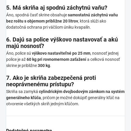
5. Má skriňa aj spodnú záchytnú vaňu?
Áno, spodná časť skrine obsahuje
samostatnú záchytnú vaňu
bez roštu s objemom približne 20 litrov
, ktorá slúži ako
dodatočná ochrana pri väčšom úniku kvapalín.
6. Dajú sa police výškovo nastavovať a akú
majú nosnosť?
Áno, police sú
výškovo nastaviteľné po 25 mm
, nosnosť jednej
police je až
60 kg pri rovnomernom zaťažení
a celková nosnosť
skrine je približne
300 kg
.
7. Ako je skriňa zabezpečená proti
neoprávnenému prístupu?
Skriňa sa zamyká
cylindrickým dvojbodovým zámkom na systém
generálneho kľúča
, pričom je možné dokúpiť generálny kľúč na
otvorenie všetkých skríň jedným kľúčom.
Dodatočné parametre