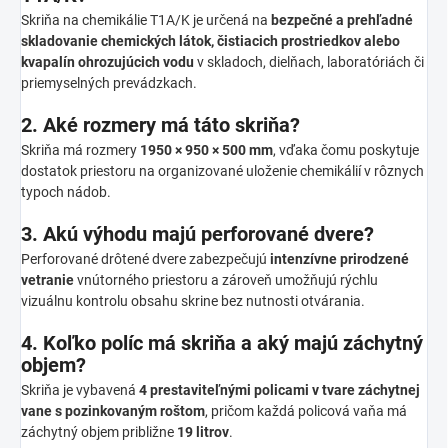
Skriňa na chemikálie T1A/K je určená na
bezpečné a prehľadné
skladovanie chemických látok, čistiacich prostriedkov alebo
kvapalín ohrozujúcich vodu
v skladoch, dielňach, laboratóriách či
priemyselných prevádzkach.
2. Aké rozmery má táto skriňa?
Skriňa má rozmery
1950 × 950 × 500 mm
, vďaka čomu poskytuje
dostatok priestoru na organizované uloženie chemikálií v rôznych
typoch nádob.
3. Akú výhodu majú perforované dvere?
Perforované drôtené dvere zabezpečujú
intenzívne prirodzené
vetranie
vnútorného priestoru a zároveň umožňujú rýchlu
vizuálnu kontrolu obsahu skrine bez nutnosti otvárania.
4. Koľko políc má skriňa a aký majú záchytný
objem?
Skriňa je vybavená
4 prestaviteľnými policami v tvare záchytnej
vane s pozinkovaným roštom
, pričom každá policová vaňa má
záchytný objem približne
19 litrov
.