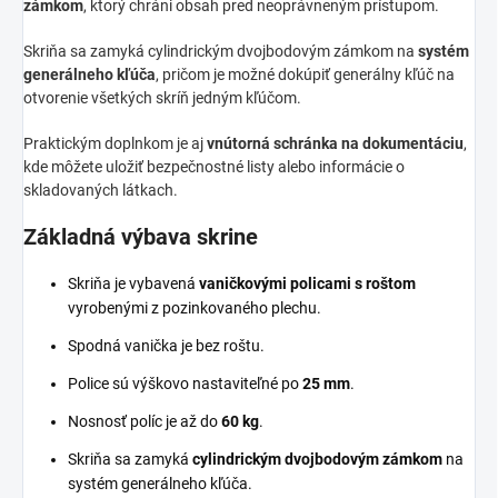
zámkom
, ktorý chráni obsah pred neoprávneným prístupom.
Skriňa sa zamyká cylindrickým dvojbodovým zámkom na
systém
generálneho kľúča
, pričom je možné dokúpiť generálny kľúč na
otvorenie všetkých skríň jedným kľúčom.
Praktickým doplnkom je aj
vnútorná schránka na dokumentáciu
,
kde môžete uložiť bezpečnostné listy alebo informácie o
skladovaných látkach.
Základná výbava skrine
Skriňa je vybavená
vaničkovými policami s roštom
vyrobenými z pozinkovaného plechu.
Spodná vanička je bez roštu.
Police sú výškovo nastaviteľné po
25 mm
.
Nosnosť políc je až do
60 kg
.
Skriňa sa zamyká
cylindrickým dvojbodovým zámkom
na
systém generálneho kľúča.