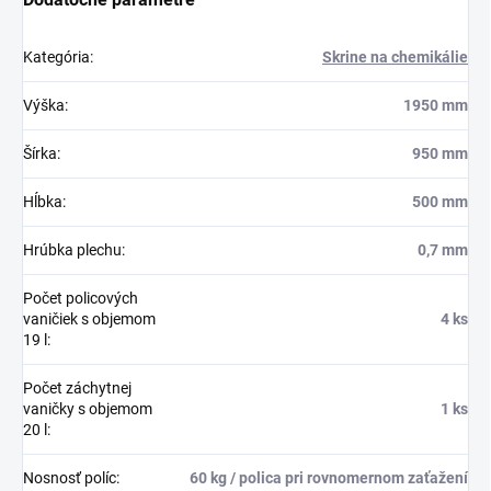
Kategória
:
Skrine na chemikálie
Výška
:
1950 mm
Šírka
:
950 mm
Hĺbka
:
500 mm
Hrúbka plechu
:
0,7 mm
Počet policových
vaničiek s objemom
4 ks
19 l
:
Počet záchytnej
vaničky s objemom
1 ks
20 l
:
Nosnosť políc
:
60 kg / polica pri rovnomernom zaťažení