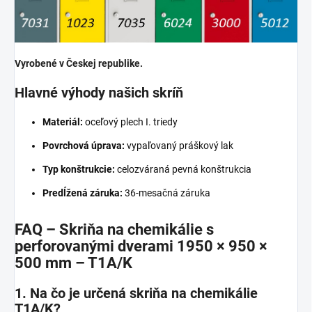
Vyrobené v Českej republike.
Hlavné výhody našich skríň
Materiál:
oceľový plech I. triedy
Povrchová úprava:
vypaľovaný práškový lak
Typ konštrukcie:
celozváraná pevná konštrukcia
Predĺžená záruka:
36-mesačná záruka
FAQ – Skriňa na chemikálie s
perforovanými dverami 1950 × 950 ×
500 mm – T1A/K
1. Na čo je určená skriňa na chemikálie
T1A/K?