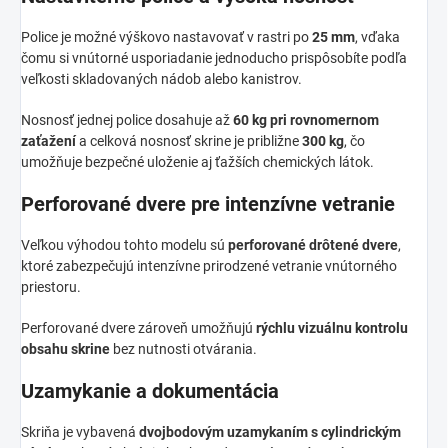
Police je možné výškovo nastavovať v rastri po
25 mm
, vďaka
čomu si vnútorné usporiadanie jednoducho prispôsobíte podľa
veľkosti skladovaných nádob alebo kanistrov.
Nosnosť jednej police dosahuje až
60 kg pri rovnomernom
zaťažení
a celková nosnosť skrine je približne
300 kg
, čo
umožňuje bezpečné uloženie aj ťažších chemických látok.
Perforované dvere pre intenzívne vetranie
Veľkou výhodou tohto modelu sú
perforované drôtené dvere
,
ktoré zabezpečujú intenzívne prirodzené vetranie vnútorného
priestoru.
Perforované dvere zároveň umožňujú
rýchlu vizuálnu kontrolu
obsahu skrine
bez nutnosti otvárania.
Uzamykanie a dokumentácia
Skriňa je vybavená
dvojbodovým uzamykaním s cylindrickým