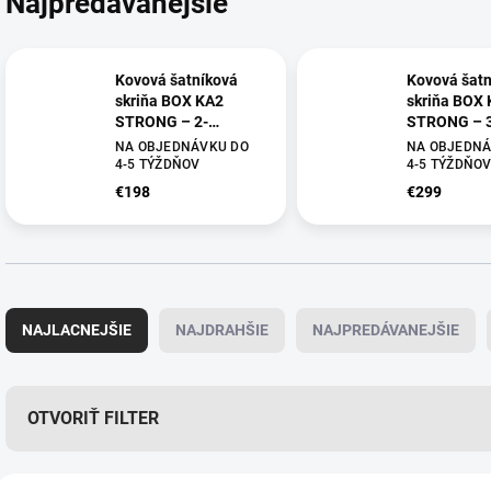
Najpredávanejšie
Kovová šatníková
Kovová šatn
skriňa BOX KA2
skriňa BOX
STRONG – 2-
STRONG – 
dverová, s
dverová, s
NA OBJEDNÁVKU DO
NA OBJEDNÁ
dvojplášťovými
dvojplášťov
4-5 TÝŽDŇOV
4-5 TÝŽDŇO
dverami,
dverami,
€198
€299
1800x600x500 mm,
1800x900x
sivá RAL 7035 –
sivá RAL 70
odolná skriňa do
odolná skri
šatne
šatne
R
a
NAJLACNEJŠIE
NAJDRAHŠIE
NAJPREDÁVANEJŠIE
d
e
n
i
OTVORIŤ FILTER
e
p
V
r