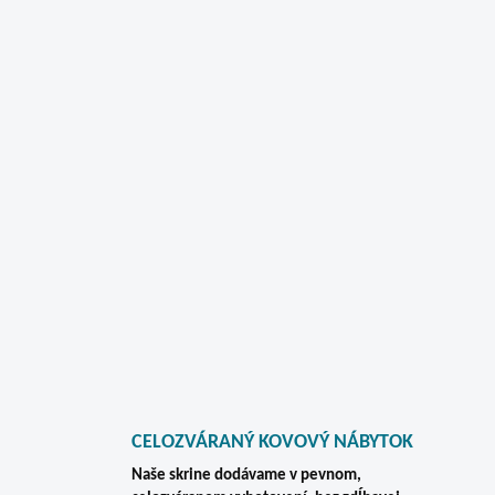
ý
p
i
s
u
CELOZVÁRANÝ KOVOVÝ NÁBYTOK
Naše skrine dodávame v pevnom,