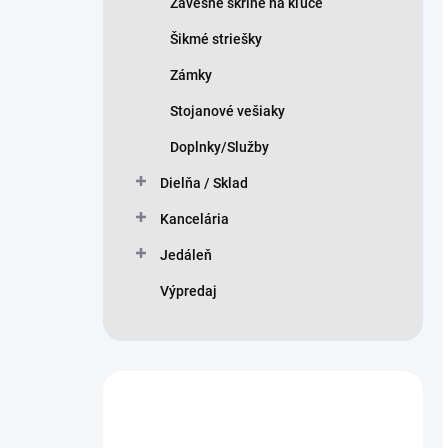
Závesné skrine na kľúče
Šikmé striešky
Zámky
Stojanové vešiaky
Doplnky/Služby
Dielňa / Sklad
Kancelária
Jedáleň
Výpredaj