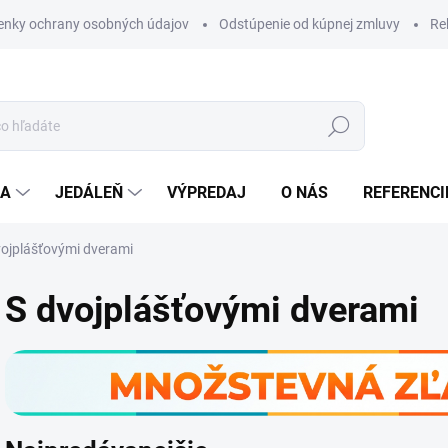
nky ochrany osobných údajov
Odstúpenie od kúpnej zmluvy
Re
Hľadať
IA
JEDÁLEŇ
VÝPREDAJ
O NÁS
REFERENCI
vojplášťovými dverami
S dvojplášťovými dverami