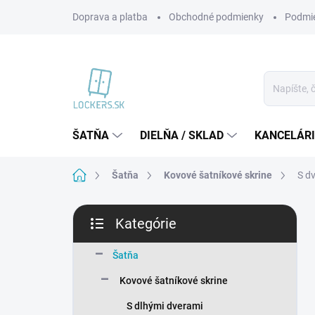
Prejsť
Doprava a platba
Obchodné podmienky
Podmie
na
obsah
ŠATŇA
DIELŇA / SKLAD
KANCELÁR
Domov
Šatňa
Kovové šatníkové skrine
S d
B
Kategórie
o
Preskočiť
č
kategórie
n
Šatňa
ý
Kovové šatníkové skrine
p
a
S dlhými dverami