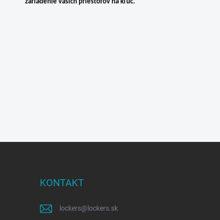
zariadenie vašich priestorov na kľúč.
KONTAKT
lockers
@
lockers.sk