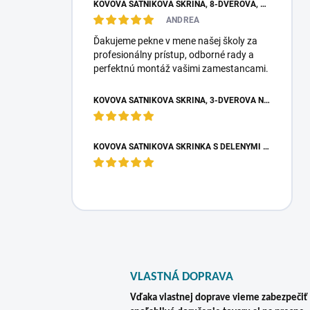
KOVOVÁ ŠATNÍKOVÁ SKRIŇA, 8-DVEROVÁ, S KRÁTKYMI DVERAMI, 1800X1200X500 MM
ANDREA
Ďakujeme pekne v mene našej školy za
profesionálny prístup, odborné rady a
perfektnú montáž vašimi zamestancami.
KOVOVÁ ŠATNÍKOVÁ SKRIŇA, 3-DVEROVÁ NA NOŽIČKÁCH, 1950X900X500 MM, SKRIŇA DO ŠATNE
KOVOVÁ ŠATNÍKOVÁ SKRINKA S DELENÝMI DVERAMI BOX M2/4, 4-DVEROVÁ, 1800X600X500 MM, SIVÁ RAL 7035 – PRIESTRANNÁ SKRIŇA DO ŠATNE
VLASTNÁ DOPRAVA
Vďaka vlastnej doprave vieme zabezpečiť