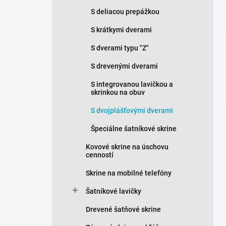
n
S deliacou prepážkou
e
l
S krátkymi dverami
S dverami typu "Z"
S drevenými dverami
S integrovanou lavičkou a
skrinkou na obuv
S dvojplášťovými dverami
Špeciálne šatníkové skrine
Kovové skrine na úschovu
cenností
Skrine na mobilné telefóny
Šatníkové lavičky
Drevené šatňové skrine