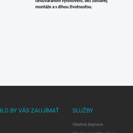
celozváranom vyhotovení, bez zdĺhavej
montáže a s dlhou životnosťou.
LO BY VÁS ZAUJÍMAŤ
SLUŽBY
Vlastná doprava