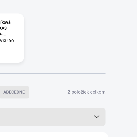
íková
 KA3
3-
VKU DO
ými
V
500 mm,
35 –
ňa do
2
položiek celkom
ABECEDNE