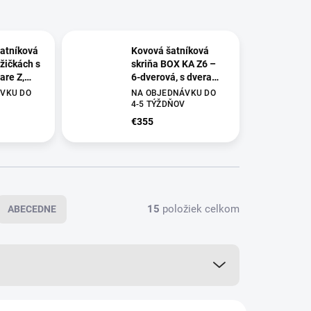
šatníková
Kovová šatníková
ožičkách s
skriňa BOX KA Z6 –
are Z,
6-dverová, s dverami
00 mm, Z
v tvare Z, na
VKU DO
NA OBJEDNÁVKU DO
atne
nožičkách,
V
4-5 TÝŽDŇOV
1950x1200x500 mm,
€355
sivá RAL 7035 – Z
skriňa do šatne
15
položiek celkom
ABECEDNE