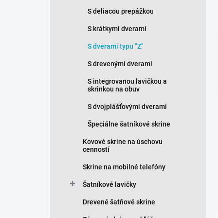
n
S deliacou prepážkou
e
l
S krátkymi dverami
S dverami typu "Z"
S drevenými dverami
S integrovanou lavičkou a
skrinkou na obuv
S dvojplášťovými dverami
Špeciálne šatníkové skrine
Kovové skrine na úschovu
cenností
Skrine na mobilné telefóny
Šatníkové lavičky
Drevené šatňové skrine