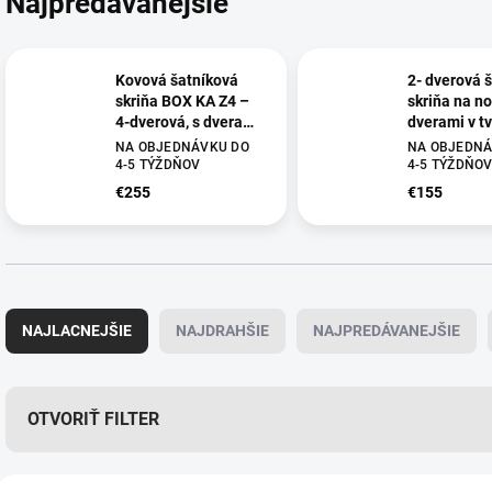
Najpredávanejšie
Kovová šatníková
2- dverová 
skriňa BOX KA Z4 –
skriňa na n
4-dverová, s dverami
dverami v tv
v tvare Z, na
1950x400x5
NA OBJEDNÁVKU DO
NA OBJEDNÁ
nožičkách,
skriňa do š
4-5 TÝŽDŇOV
4-5 TÝŽDŇO
1950x800x500 mm,
€255
€155
sivá RAL 7035 – Z
skriňa do šatne
R
a
NAJLACNEJŠIE
NAJDRAHŠIE
NAJPREDÁVANEJŠIE
d
e
n
i
OTVORIŤ FILTER
e
p
V
r