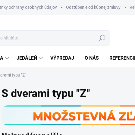
nky ochrany osobných údajov
Odstúpenie od kúpnej zmluvy
Re
Hľadať
IA
JEDÁLEŇ
VÝPREDAJ
O NÁS
REFERENCI
erami typu "Z"
S dverami typu "Z"