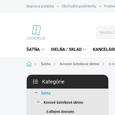
Prejsť
Doprava a platba
Obchodné podmienky
Podmie
na
obsah
ŠATŇA
DIELŇA / SKLAD
KANCELÁR
Domov
Šatňa
Kovové šatníkové skrine
S dv
B
Kategórie
o
Preskočiť
č
kategórie
n
Šatňa
ý
Kovové šatníkové skrine
p
a
S dlhými dverami