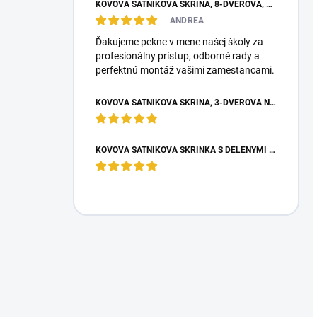
KOVOVÁ ŠATNÍKOVÁ SKRIŇA, 8-DVEROVÁ, S KRÁTKYMI DVERAMI, 1800X1200X500 MM
ANDREA
Ďakujeme pekne v mene našej školy za
profesionálny prístup, odborné rady a
perfektnú montáž vašimi zamestancami.
KOVOVÁ ŠATNÍKOVÁ SKRIŇA, 3-DVEROVÁ NA NOŽIČKÁCH, 1950X900X500 MM, SKRIŇA DO ŠATNE
KOVOVÁ ŠATNÍKOVÁ SKRINKA S DELENÝMI DVERAMI BOX M2/4, 4-DVEROVÁ, 1800X600X500 MM, SIVÁ RAL 7035 – PRIESTRANNÁ SKRIŇA DO ŠATNE