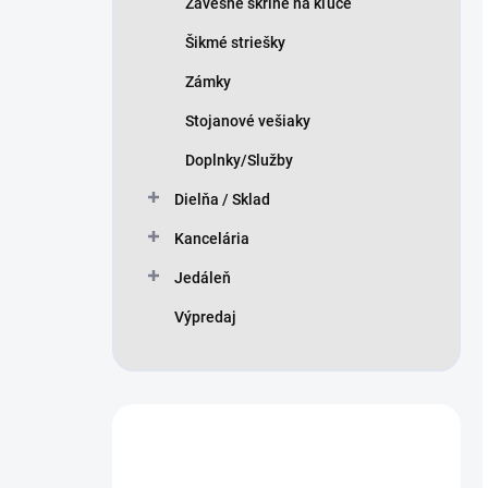
Závesné skrine na kľúče
Šikmé striešky
Zámky
Stojanové vešiaky
Doplnky/Služby
Dielňa / Sklad
Kancelária
Jedáleň
Výpredaj