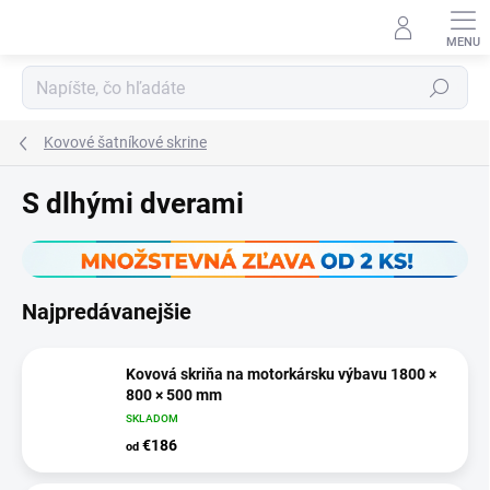
Prejsť
na
obsah
Hľadať
Kovové šatníkové skrine
S dlhými dverami
Najpredávanejšie
Kovová skriňa na motorkársku výbavu 1800 ×
800 × 500 mm
SKLADOM
€186
od