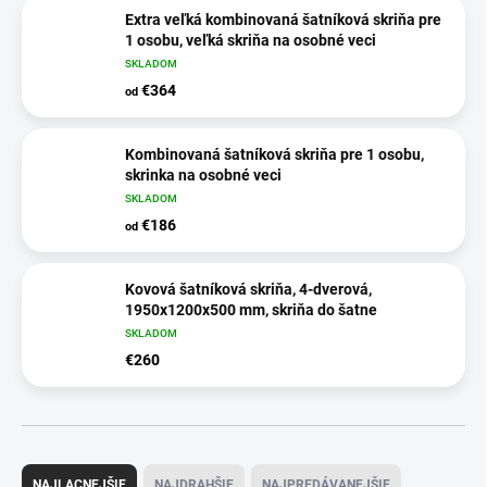
Extra veľká kombinovaná šatníková skriňa pre
1 osobu, veľká skriňa na osobné veci
SKLADOM
€364
od
Kombinovaná šatníková skriňa pre 1 osobu,
skrinka na osobné veci
SKLADOM
€186
od
Kovová šatníková skriňa, 4-dverová,
1950x1200x500 mm, skriňa do šatne
SKLADOM
€260
R
a
NAJLACNEJŠIE
NAJDRAHŠIE
NAJPREDÁVANEJŠIE