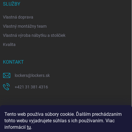
SLUŽBY
Vlastná doprava
Vlastný montážny team
Vlastná výroba nábytku a stoličiek
Kvalita
KONTAKT
lockers
@
lockers.sk
+421 31 381 4316
Tento web používa súbory cookie. Ďalším prechádzaním
tohto webu vyjadrujete súhlas s ich používaním. Viac
informácií
tu
.