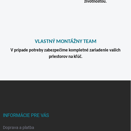
v
životnosťou.
ý
p
i
s
u
VLASTNÝ MONTÁŽNY TEAM
V prípade potreby zabezpečíme kompletné zariadenie vašich
priestorov na kľúč.
Z
á
p
ä
t
i
INFORMÁCIE PRE VÁS
e
Doprava a platba