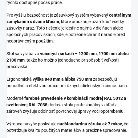
rýchlo dostupné počas práce.
Pre vyššiu bezpečnosť je zásuvkový systém vybavený
centrálnym
zamykaním s dvomi kľúčmi
, ktoré umožňuje uzamknúť všetky
zásuvky naraz. Toto riešenie je ideálne najmä v dielňach alebo
spoločných pracoviskách, kde je potrebné chrániť náradie pred
neoprávneným použitím.
Stôl sa vyrába vo
viacerých šírkach – 1200 mm, 1700 mm alebo
2100 mm
, takže ho možno jednoducho prispôsobiť veľkosti
pracoviska.
Ergonomická
výška 840 mm a hĺbka 750 mm
zabezpečujú
pohodlnú a efektívnu prácu pri rôznych dielenských činnostiach.
Moderné
farebné prevedenie v kombinácii modrej RAL 5012 a
svetlosivej RAL 7035
dodáva stolu profesionálny vzhľad a
zároveň zvyšuje odolnosť povrchovej úpravy voči opotrebeniu.
Výrobca navyše poskytuje
nadštandardnú záruku až 7 rokov
, čo
potvrdzuje kvalitu použitých materiálov a precízne spracovanie.