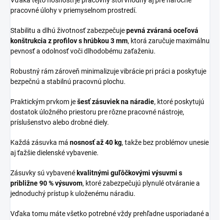
Vďaka tejto nosnosti je pracovný stôl vhodný aj pre náročné
pracovné úlohy v priemyselnom prostredí.
Stabilitu a dlhú životnosť zabezpečuje
pevná zváraná oceľová
konštrukcia z profilov s hrúbkou 3 mm
, ktorá zaručuje maximálnu
pevnosť a odolnosť voči dlhodobému zaťaženiu.
Robustný rám zároveň minimalizuje vibrácie pri práci a poskytuje
bezpečnú a stabilnú pracovnú plochu.
Praktickým prvkom je
šesť zásuviek na náradie
, ktoré poskytujú
dostatok úložného priestoru pre rôzne pracovné nástroje,
príslušenstvo alebo drobné diely.
Každá zásuvka má
nosnosť až 40 kg
, takže bez problémov unesie
aj ťažšie dielenské vybavenie.
Zásuvky sú vybavené
kvalitnými guľôčkovými výsuvmi s
približne 90 % výsuvom
, ktoré zabezpečujú plynulé otváranie a
jednoduchý prístup k uloženému náradiu.
Vďaka tomu máte všetko potrebné vždy prehľadne usporiadané a