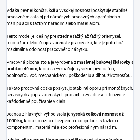
Vďaka pevnej konštrukcii a vysokej nosnosti poskytuje stabilné
pracovné miesto aj pri náročných pracovných operáciách a
manipulácii s ťažkým náradím alebo materiálom.
Tento model je ideálny pre stredne ťažký až ťažký priemysel,
montážne dielne či opravárenské pracoviská, kde je potrebná
maximálna odolnosť pracovného nábytku.
Pracovná plocha stola je vyrobená z
masívnej bukovej škárovky s
hrúbkou 40 mm
, ktorá sa vyznačuje vysokou pevnosťou,
odolnosťou voči mechanickému poškodeniu a dlhou životnosťou.
Takáto pracovná doska poskytuje stabilnú oporu pri montážnych,
servisných aj opravárenských prácach a zvládne aj intenzívne
každodenné používanie v dielni.
Jednou z hlavných výhod stola je
vysoká celková nosnosť až
1000 kg
, ktorá umožňuje bezpečnú manipuláciu s ťažkými
komponentmi, materiálmi alebo profesionálnym náradím.