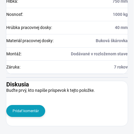
Hĺbka
:
750 mm
Nosnosť
:
1000 kg
Hrúbka pracovnej dosky
:
40 mm
Materiál pracovnej dosky
:
Buková škárovka
Montáž
:
Dodávané v rozloženom stave
Záruka
:
7 rokov
Diskusia
Buďte prvý, kto napíše príspevok k tejto položke.
Pridať komentár