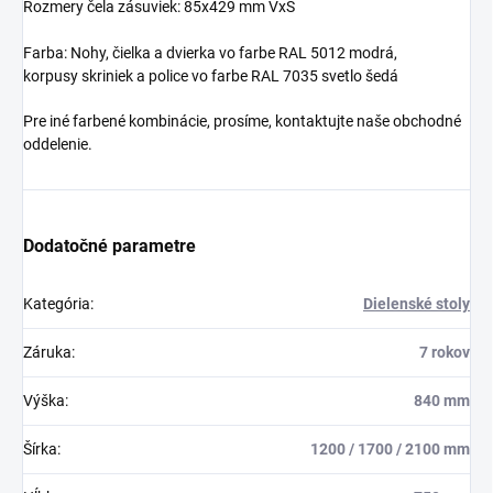
Rozmery čela zásuviek: 85x429 mm VxŠ
Farba: Nohy, čielka a dvierka vo farbe RAL 5012 modrá,
korpusy skriniek a police vo farbe RAL 7035 svetlo šedá
Pre iné farbené kombinácie, prosíme, kontaktujte naše obchodné
oddelenie.
Dodatočné parametre
Kategória
:
Dielenské stoly
Záruka
:
7 rokov
Výška
:
840 mm
Šírka
:
1200 / 1700 / 2100 mm