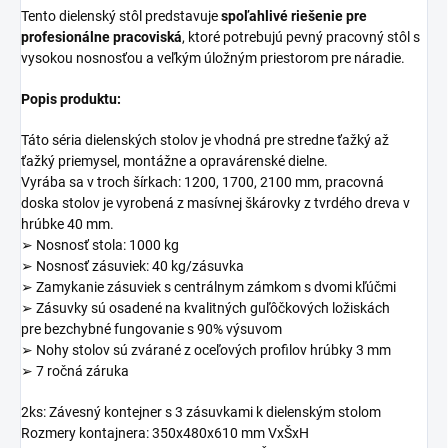
Tento dielenský stôl predstavuje
spoľahlivé riešenie pre
profesionálne pracoviská
, ktoré potrebujú pevný pracovný stôl s
vysokou nosnosťou a veľkým úložným priestorom pre náradie.
Popis produktu:
Táto séria dielenských stolov je vhodná pre stredne ťažký až
ťažký priemysel, montážne a opravárenské dielne.
Vyrába sa v troch šírkach: 1200, 1700, 2100 mm, pracovná
doska stolov je vyrobená z masívnej škárovky z tvrdého dreva v
hrúbke 40 mm.
➢ Nosnosť stola: 1000 kg
➢ Nosnosť zásuviek: 40 kg/zásuvka
➢ Zamykanie zásuviek s centrálnym zámkom s dvomi kľúčmi
➢ Zásuvky sú osadené na kvalitných guľôčkových ložiskách
pre bezchybné fungovanie s 90% výsuvom
➢ Nohy stolov sú zvárané z oceľových profilov hrúbky 3 mm
➢ 7 ročná záruka
2ks: Závesný kontejner s 3 zásuvkami k dielenským stolom
Rozmery kontajnera: 350x480x610 mm VxŠxH