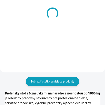
SKLADOM
SKLADOM
Montáž dielenského
Dielenská stolička A 360
stola
€408
od
€30
od €501,84 vrátane DPH
€36,90 vrátane DPH
Detail
Do košíka
Zobraziť všetky súvisiace produkty
Dielenský stôl s 6 zásuvkami na náradie a nosnosťou do 1000 kg
je robustný pracovný stôl určený pre profesionálne dielne,
servisné pracoviská, výrobné prevádzky aj technické údržby.