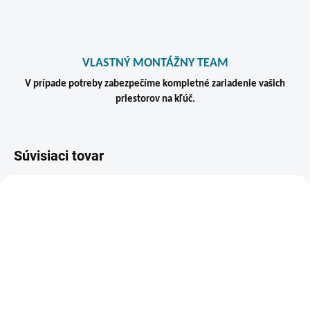
VLASTNÝ MONTÁŽNY TEAM
V prípade potreby zabezpečíme kompletné zariadenie vašich
priestorov na kľúč.
Súvisiaci tovar
VIAC ZA MENEJ
AKCIA
TIP
ZADARM
VÝPREDAJ