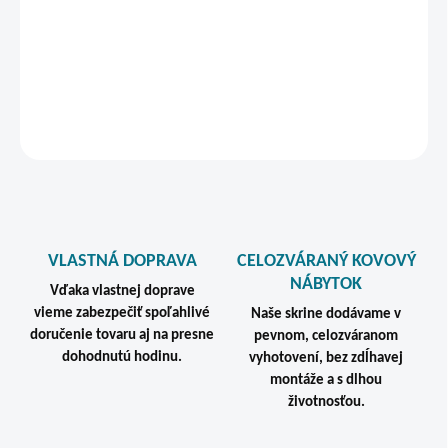
Dielenské stoly od popredného českého výrobcu so 7 ročnou
zárukou!
DETAILNÉ INFORMÁCIE
STRÁŽIŤ
VLASTNÁ DOPRAVA
CELOZVÁRANÝ KOVOVÝ
NÁBYTOK
Vďaka vlastnej doprave
vieme zabezpečiť spoľahlivé
Naše skrine dodávame v
doručenie tovaru aj na presne
pevnom, celozváranom
dohodnutú hodinu.
vyhotovení, bez zdĺhavej
montáže a s dlhou
životnosťou.