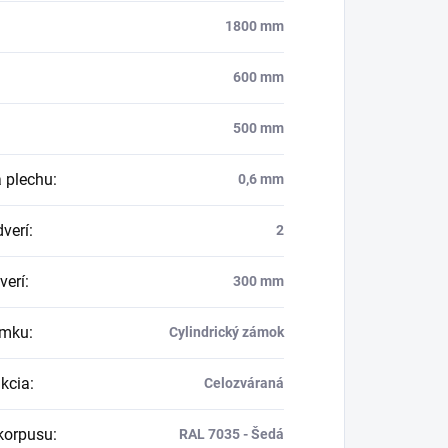
1800 mm
600 mm
500 mm
 plechu
:
0,6 mm
dverí
:
2
verí
:
300 mm
ámku
:
Cylindrický zámok
kcia
:
Celozváraná
korpusu
:
RAL 7035 - Šedá