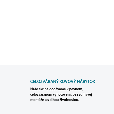
povrchovo upravená s vypa
GARANTOVANE NAJL
ŠATNÍKOV NA SLOVE
DETAILNÉ INFORMÁCIE
CELOZVÁRANÝ KOVOVÝ NÁBYTOK
Naše skrine dodávame v pevnom,
celozváranom vyhotovení, bez zdĺhavej
montáže a s dlhou životnosťou.