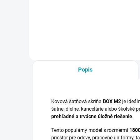
€105
€4,
€129,15 vrátane DPH
Do košíka
Popis
Kovová šatňová skriňa
BOX M2
je ideál
šatne, dielne, kancelárie alebo školské p
prehľadné a trvácne úložné riešenie
.
Tento populárny model s rozmermi
180
priestor pre odevy, pracovné uniformy, ta