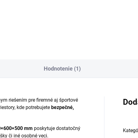
€8
18 vrátane DPH
byť v košíku 10x
€9,84 vrátane DPH
Do košíka
Do košíka
Hodnotenie (1)
nym riešením pre firemné aj športové
Dod
riestory, kde potrebujete
bezpečné,
0×600×500 mm
poskytuje dostatočný
Kategó
šky či iné osobné veci.