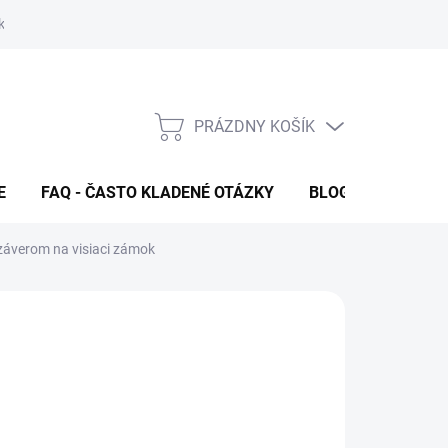
klamačný formulár
FAQ - Často kladené otázky
Kontakty
PRÁZDNY KOŠÍK
NÁKUPNÝ
KOŠÍK
E
FAQ - ČASTO KLADENÉ OTÁZKY
BLOG
záverom na visiaci zámok