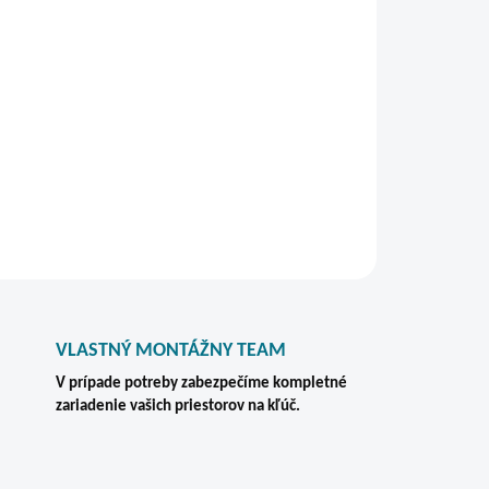
lovaným práškovým lakom.
EPŠIA CENA ZVÁRANÝCH
NSKOM TRHU!!!
STRÁŽIŤ
VLASTNÝ MONTÁŽNY TEAM
V prípade potreby zabezpečíme kompletné
zariadenie vašich priestorov na kľúč.