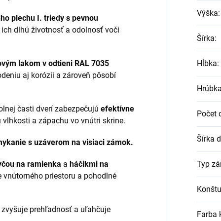
Výška
:
ho plechu I. triedy s pevnou
e ich dlhú životnosť a odolnosť voči
Šírka
:
vým lakom v odtieni RAL 7035
Hĺbka
:
odeniu aj korózii a zároveň pôsobí
Hrúbka
olnej časti dverí zabezpečujú
efektívne
Počet 
 vlhkosti a zápachu vo vnútri skrine.
Šírka d
ykanie s uzáverom na visiaci zámok.
yčou na ramienka
a
háčikmi na
Typ z
e vnútorného priestoru a pohodlné
Konštu
ý zvyšuje prehľadnosť a uľahčuje
Farba 