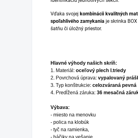
identifikáciu jednotlivých sekcií.
Vďaka svojej
kombinácii kvalitných mat
spoľahlivého zamykania
je skrinka BOX
šatňu či úložný priestor.
Hlavné výhody našich skríň:
1. Materiál:
oceľový plech I.triedy
2. Povrchová úprava:
vypalovaný práš
3. Typ konštrukcie:
celozváraná pevná 
4. Predĺžená záruka:
36 mesačná záru
Výbava:
- miesto na menovku
- polica na klobúk
- tyč na ramienka,
- háčiky na vešanie