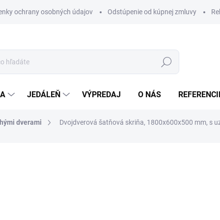
nky ochrany osobných údajov
Odstúpenie od kúpnej zmluvy
Re
Hľadať
IA
JEDÁLEŇ
VÝPREDAJ
O NÁS
REFERENCI
lhými dverami
Dvojdverová šatňová skriňa, 1800x600x500 mm, s u
a
€118
/ ks
ZADARMO
€145,14
vrátane DPH
Jednotková
SKLADOM
(>5 KS)