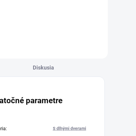
€5,41 vrátane DPH
Do košíka
Diskusia
atočné parametre
ria
:
S dlhými dverami