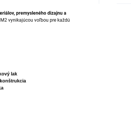
eriálov, premysleného dizajnu a
 M2 vynikajúcou voľbou pre každú
kový lak
konštrukcia
ka