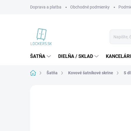
Prejsť
Doprava a platba
Obchodné podmienky
Podmie
na
obsah
ŠATŇA
DIELŇA / SKLAD
KANCELÁR
Domov
Šatňa
Kovové šatníkové skrine
S d
1 hodnotenie
Podrobnosti hodnoteni
VÝPREDAJ
VIAC ZA MENEJ