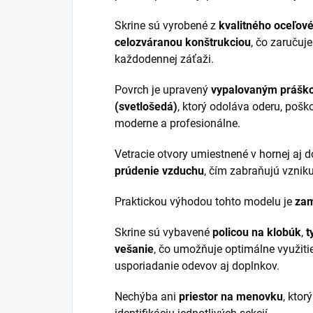
Skrine sú vyrobené z
kvalitného oceľové
celozváranou konštrukciou
, čo zaručuj
každodennej záťaži.
Povrch je upravený
vypalovaným práško
(svetlošedá)
, ktorý odoláva oderu, pošk
moderne a profesionálne.
Vetracie otvory umiestnené v hornej aj d
prúdenie vzduchu
, čím zabraňujú vzniku
Praktickou výhodou tohto modelu je
zam
Skrine sú vybavené
policou na klobúk
,
t
vešanie
, čo umožňuje optimálne využiti
usporiadanie odevov aj doplnkov.
Nechýba ani
priestor na menovku
, ktor