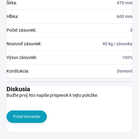
Šírka
:
470 mm
Hĺbka
:
600 mm
Počet zásuviek
:
3
Nosnosť zásuviek
:
40 kg / zásuvka
Výsuv zásuviek
:
100%
Konštukcia
:
Demont
Diskusia
Buďte prvý, kto napíše príspevok k tejto položke.
Pridať komentár