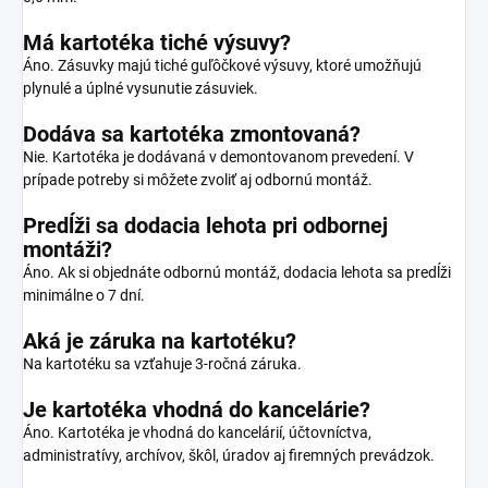
Má kartotéka tiché výsuvy?
Áno. Zásuvky majú tiché guľôčkové výsuvy, ktoré umožňujú
plynulé a úplné vysunutie zásuviek.
Dodáva sa kartotéka zmontovaná?
Nie. Kartotéka je dodávaná v demontovanom prevedení. V
prípade potreby si môžete zvoliť aj odbornú montáž.
Predĺži sa dodacia lehota pri odbornej
montáži?
Áno. Ak si objednáte odbornú montáž, dodacia lehota sa predĺži
minimálne o 7 dní.
Aká je záruka na kartotéku?
Na kartotéku sa vzťahuje 3-ročná záruka.
Je kartotéka vhodná do kancelárie?
Áno. Kartotéka je vhodná do kancelárií, účtovníctva,
administratívy, archívov, škôl, úradov aj firemných prevádzok.