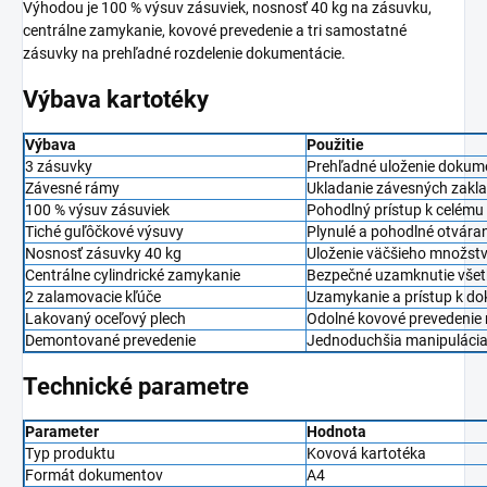
Výhodou je 100 % výsuv zásuviek, nosnosť 40 kg na zásuvku,
centrálne zamykanie, kovové prevedenie a tri samostatné
zásuvky na prehľadné rozdelenie dokumentácie.
Výbava kartotéky
Výbava
Použitie
3 zásuvky
Prehľadné uloženie dokum
Závesné rámy
Ukladanie závesných zakl
100 % výsuv zásuviek
Pohodlný prístup k celém
Tiché guľôčkové výsuvy
Plynulé a pohodlné otváran
Nosnosť zásuvky 40 kg
Uloženie väčšieho množs
Centrálne cylindrické zamykanie
Bezpečné uzamknutie všet
2 zalamovacie kľúče
Uzamykanie a prístup k 
Lakovaný oceľový plech
Odolné kovové prevedenie 
Demontované prevedenie
Jednoduchšia manipulácia 
Technické parametre
Parameter
Hodnota
Typ produktu
Kovová kartotéka
Formát dokumentov
A4