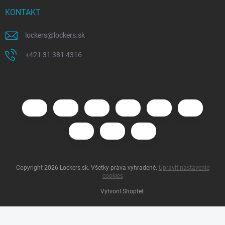
KONTAKT
lockers
@
lockers.sk
+421 31 381 4316
Copyright 2026
Lockers.sk
. Všetky práva vyhradené.
Upraviť nastavenie
cookies
Vytvoril Shoptet