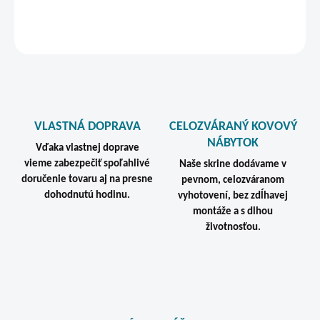
DETAILNÉ INFORMÁCIE
STRÁŽIŤ
VLASTNÁ DOPRAVA
CELOZVÁRANÝ KOVOVÝ
NÁBYTOK
Vďaka vlastnej doprave
vieme zabezpečiť spoľahlivé
Naše skrine dodávame v
doručenie tovaru aj na presne
pevnom, celozváranom
dohodnutú hodinu.
vyhotovení, bez zdĺhavej
montáže a s dlhou
životnosťou.