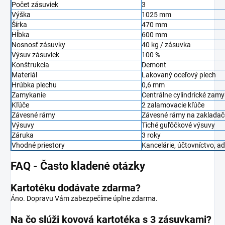
Počet zásuviek
3
Výška
1025 mm
Šírka
470 mm
Hĺbka
600 mm
Nosnosť zásuvky
40 kg / zásuvka
Výsuv zásuviek
100 %
Konštrukcia
Demont
Materiál
Lakovaný oceľový plech
Hrúbka plechu
0,6 mm
Zamykanie
Centrálne cylindrické zam
Kľúče
2 zalamovacie kľúče
Závesné rámy
Závesné rámy na zakladač
Výsuvy
Tiché guľôčkové výsuvy
Záruka
3 roky
Vhodné priestory
Kancelárie, účtovníctvo, ad
FAQ - Často kladené otázky
Kartotéku dodávate zdarma?
Áno. Dopravu Vám zabezpečíme úplne zdarma.
Na čo slúži kovová kartotéka s 3 zásuvkami?