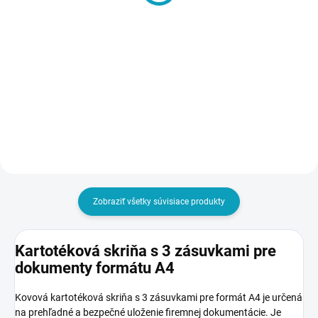
- nízky
€39
od
€126
od €47,97 vrátane DPH
€154,98 vrátane DPH
Detail
Detail
Zobraziť všetky súvisiace produkty
Kartotéková skriňa s 3 zásuvkami pre
dokumenty formátu A4
Kovová kartotéková skriňa s 3 zásuvkami pre formát A4 je určená
na prehľadné a bezpečné uloženie firemnej dokumentácie. Je