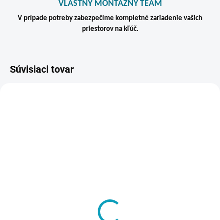
VLASTNÝ MONTÁŽNY TEAM
V prípade potreby zabezpečíme kompletné zariadenie vašich
priestorov na kľúč.
Súvisiaci tovar
ZADARM
DO 7 DNÍ
SKLADOM
Kancelársky kovový
Stojanový vešiak Stelo
kontajner s 3 zásuvkami