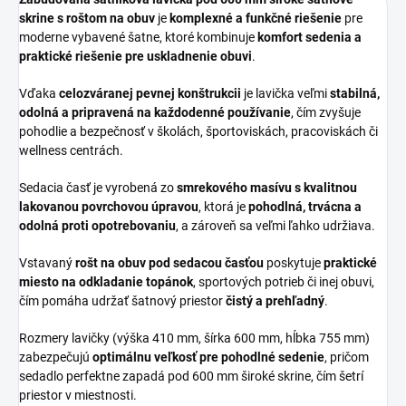
skrine s roštom na obuv
je
komplexné a funkčné riešenie
pre
moderne vybavené šatne, ktoré kombinuje
komfort sedenia a
praktické riešenie pre uskladnenie obuvi
.
Vďaka
celozváranej pevnej konštrukcii
je lavička veľmi
stabilná,
odolná a pripravená na každodenné používanie
, čím zvyšuje
pohodlie a bezpečnosť v školách, športoviskách, pracoviskách či
wellness centrách.
Sedacia časť je vyrobená zo
smrekového masívu s kvalitnou
lakovanou povrchovou úpravou
, ktorá je
pohodlná, trvácna a
odolná proti opotrebovaniu
, a zároveň sa veľmi ľahko udržiava.
Vstavaný
rošt na obuv pod sedacou časťou
poskytuje
praktické
miesto na odkladanie topánok
, sportových potrieb či inej obuvi,
čím pomáha udržať šatnový priestor
čistý a prehľadný
.
Rozmery lavičky (výška 410 mm, šírka 600 mm, hĺbka 755 mm)
zabezpečujú
optimálnu veľkosť pre pohodlné sedenie
, pričom
sedadlo perfektne zapadá pod 600 mm široké skrine, čím šetrí
priestor v miestnosti.