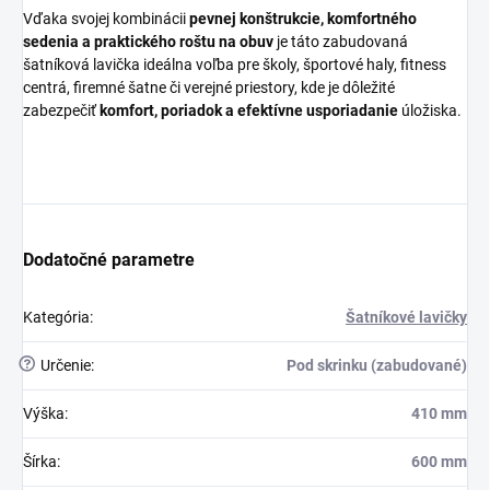
Vďaka svojej kombinácii
pevnej konštrukcie, komfortného
sedenia a praktického roštu na obuv
je táto zabudovaná
šatníková lavička ideálna voľba pre školy, športové haly, fitness
centrá, firemné šatne či verejné priestory, kde je dôležité
zabezpečiť
komfort, poriadok a efektívne usporiadanie
úložiska.
Dodatočné parametre
Kategória
:
Šatníkové lavičky
?
Určenie
:
Pod skrinku (zabudované)
Výška
:
410 mm
Šírka
:
600 mm