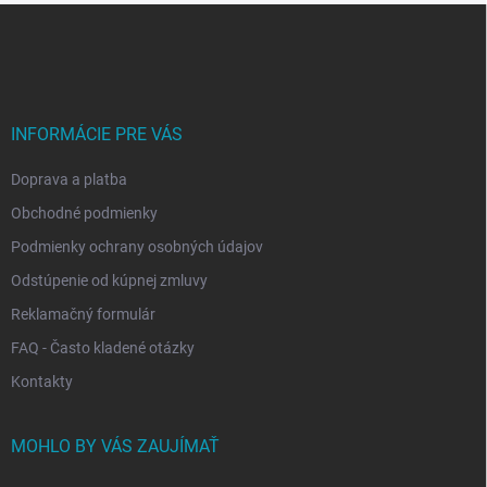
Z
á
p
ä
t
i
INFORMÁCIE PRE VÁS
e
Doprava a platba
Obchodné podmienky
Podmienky ochrany osobných údajov
Odstúpenie od kúpnej zmluvy
Reklamačný formulár
FAQ - Často kladené otázky
Kontakty
MOHLO BY VÁS ZAUJÍMAŤ