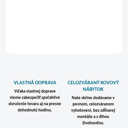
Ak by po zakúpení lavičky nesedeli a rozhodli by ste sa ich vrátiť,
všetky náklady spojené s vrátením tovaru hradí kupujúci.
DETAILNÉ INFORMÁCIE
STRÁŽIŤ
VLASTNÁ DOPRAVA
CELOZVÁRANÝ KOVOVÝ
NÁBYTOK
Vďaka vlastnej doprave
vieme zabezpečiť spoľahlivé
Naše skrine dodávame v
doručenie tovaru aj na presne
pevnom, celozváranom
dohodnutú hodinu.
vyhotovení, bez zdĺhavej
montáže a s dlhou
životnosťou.