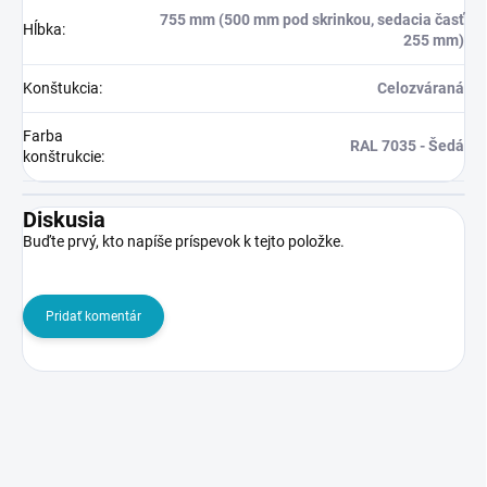
755 mm (500 mm pod skrinkou, sedacia časť
Hĺbka
:
255 mm)
Konštukcia
:
Celozváraná
Farba
RAL 7035 - Šedá
konštrukcie
:
Diskusia
Buďte prvý, kto napíše príspevok k tejto položke.
Pridať komentár