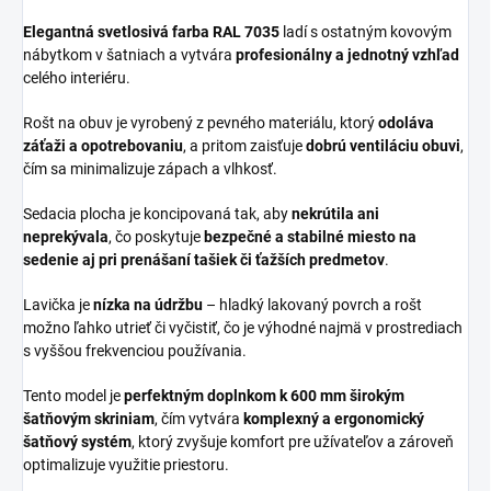
Elegantná svetlosivá farba RAL 7035
ladí s ostatným kovovým
nábytkom v šatniach a vytvára
profesionálny a jednotný vzhľad
celého interiéru.
Rošt na obuv je vyrobený z pevného materiálu, ktorý
odoláva
záťaži a opotrebovaniu
, a pritom zaisťuje
dobrú ventiláciu obuvi
,
čím sa minimalizuje zápach a vlhkosť.
Sedacia plocha je koncipovaná tak, aby
nekrútila ani
neprekývala
, čo poskytuje
bezpečné a stabilné miesto na
sedenie aj pri prenášaní tašiek či ťažších predmetov
.
Lavička je
nízka na údržbu
– hladký lakovaný povrch a rošt
možno ľahko utrieť či vyčistiť, čo je výhodné najmä v prostrediach
s vyššou frekvenciou používania.
Tento model je
perfektným doplnkom k 600 mm širokým
šatňovým skriniam
, čím vytvára
komplexný a ergonomický
šatňový systém
, ktorý zvyšuje komfort pre užívateľov a zároveň
optimalizuje využitie priestoru.