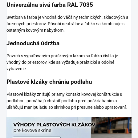
Univerzálna sivá farba RAL 7035
Svetlosivá farba je vhodná do väčšiny technických, skladových a
firemných priestorov. Pôsobí neutrálne a ľahko sa kombinuje s
ostatným kovovým nábytkom.
Jednoduchá údržba
Povrch s vypaľovaným práškovým lakom sa ľahko čistí a je
vhodný do priestorov, kde sa vyžaduje praktické a odolné
vybavenie.
Plastové klzáky chránia podlahu
Plastové klzáky znižujú priamy kontakt kovovej konštrukcie s
podlahou, pomáhajú chrániť podlahu pred poškriabaním a
uľahčujú manipuláciu so skrinkou pri presune alebo upratovaní.