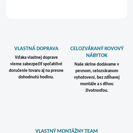
STRÁŽIŤ
VLASTNÁ DOPRAVA
CELOZVÁRANÝ KOVOVÝ
NÁBYTOK
Vďaka vlastnej doprave
vieme zabezpečiť spoľahlivé
Naše skrine dodávame v
doručenie tovaru aj na presne
pevnom, celozváranom
dohodnutú hodinu.
vyhotovení, bez zdĺhavej
montáže a s dlhou
životnosťou.
VLASTNÝ MONTÁŽNY TEAM