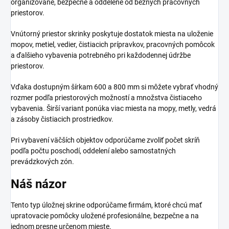
organizovane, bezpečne a oddelene od bežných pracovných
priestorov.
Vnútorný priestor skrinky poskytuje dostatok miesta na uloženie
mopov, metiel, vedier, čistiacich prípravkov, pracovných pomôcok
a ďalšieho vybavenia potrebného pri každodennej údržbe
priestorov.
Vďaka dostupným šírkam 600 a 800 mm si môžete vybrať vhodný
rozmer podľa priestorových možností a množstva čistiaceho
vybavenia. Širší variant ponúka viac miesta na mopy, metly, vedrá
a zásoby čistiacich prostriedkov.
Pri vybavení väčších objektov odporúčame zvoliť počet skríň
podľa počtu poschodí, oddelení alebo samostatných
prevádzkových zón.
Náš názor
Tento typ úložnej skrine odporúčame firmám, ktoré chcú mať
upratovacie pomôcky uložené profesionálne, bezpečne a na
jednom presne určenom mieste.