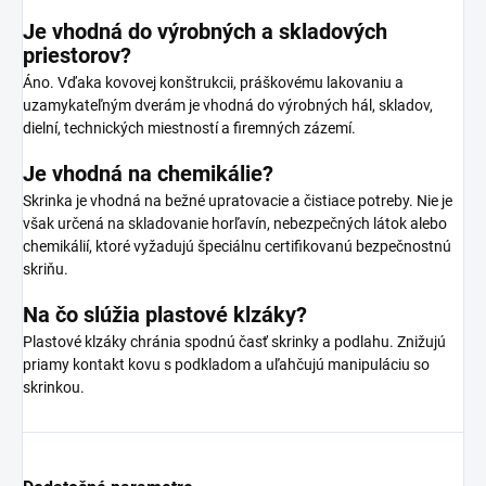
Je vhodná do výrobných a skladových
priestorov?
Áno. Vďaka kovovej konštrukcii, práškovému lakovaniu a
uzamykateľným dverám je vhodná do výrobných hál, skladov,
dielní, technických miestností a firemných zázemí.
Je vhodná na chemikálie?
Skrinka je vhodná na bežné upratovacie a čistiace potreby. Nie je
však určená na skladovanie horľavín, nebezpečných látok alebo
chemikálií, ktoré vyžadujú špeciálnu certifikovanú bezpečnostnú
skriňu.
Na čo slúžia plastové klzáky?
Plastové klzáky chránia spodnú časť skrinky a podlahu. Znižujú
priamy kontakt kovu s podkladom a uľahčujú manipuláciu so
skrinkou.