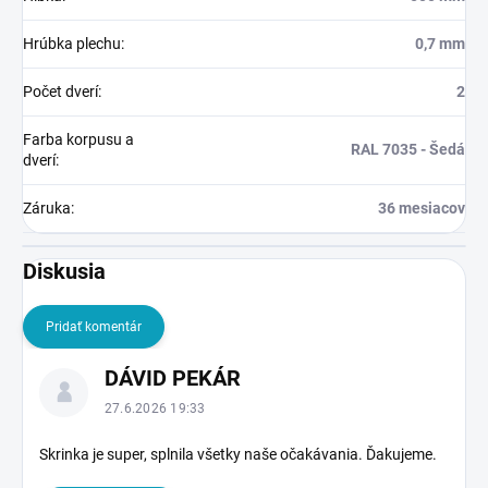
Hrúbka plechu
:
0,7 mm
Počet dverí
:
2
Farba korpusu a
RAL 7035 - Šedá
dverí
:
Záruka
:
36 mesiacov
Diskusia
Pridať komentár
V
DÁVID PEKÁR
ý
p
27.6.2026 19:33
i
s
Skrinka je super, splnila všetky naše očakávania. Ďakujeme.
d