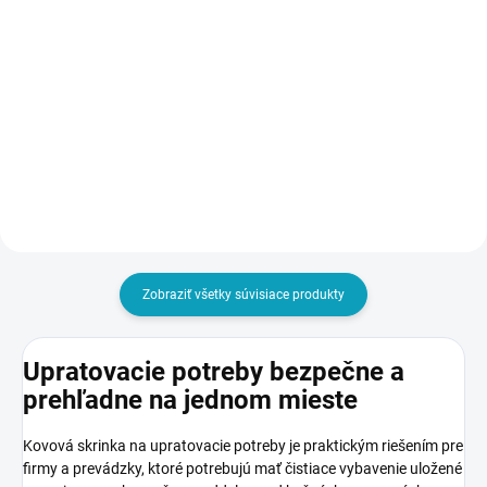
- Pozor, ak napr. objednáte
vešiakmi
10 ks skríň, aj táto služba
€8
musí byť v košíku 10x
€133
od
€9,84 vrátane DPH
od €163,59 vrátane DPH
Do košíka
Detail
Zobraziť všetky súvisiace produkty
Upratovacie potreby bezpečne a
prehľadne na jednom mieste
Kovová skrinka na upratovacie potreby je praktickým riešením pre
firmy a prevádzky, ktoré potrebujú mať čistiace vybavenie uložené