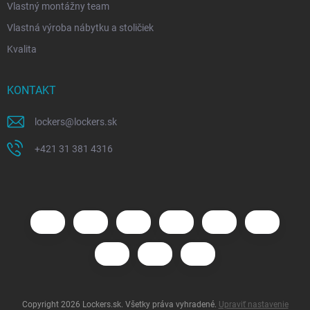
Vlastný montážny team
Vlastná výroba nábytku a stoličiek
Kvalita
KONTAKT
lockers
@
lockers.sk
+421 31 381 4316
Copyright 2026
Lockers.sk
. Všetky práva vyhradené.
Upraviť nastavenie