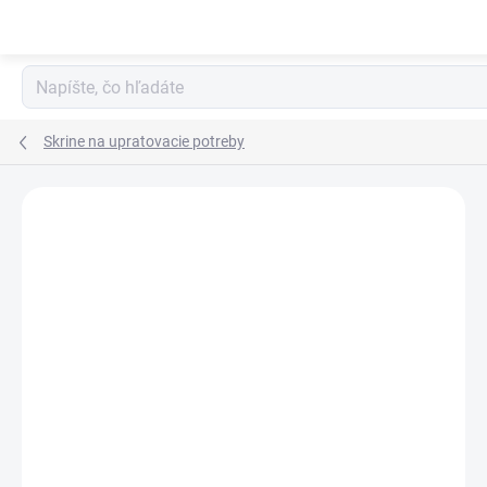
Prejsť
na
obsah
Skrine na upratovacie potreby
Podrobnosti hodnotenia
2 hodnotenia
ZADARMO