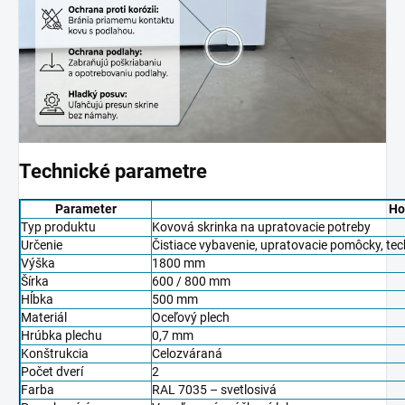
Technické parametre
Parameter
Ho
Typ produktu
Kovová skrinka na upratovacie potreby
Určenie
Čistiace vybavenie, upratovacie pomôcky, te
Výška
1800 mm
Šírka
600 / 800 mm
Hĺbka
500 mm
Materiál
Oceľový plech
Hrúbka plechu
0,7 mm
Konštrukcia
Celozváraná
Počet dverí
2
Farba
RAL 7035 – svetlosivá