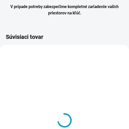
V prípade potreby zabezpečíme kompletné zariadenie vašich
priestorov na kľúč.
Súvisiaci tovar
ZADARM
SKLADOM
SKLADOM
Vynáška a inštalácia
Jednostranné šatníkové
tovaru na miesto určenia
lavičky s opierkou a