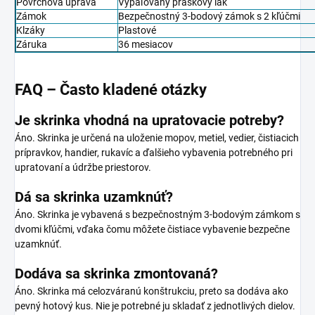
Povrchová úprava
Vypaľovaný práškový lak
Zámok
Bezpečnostný 3-bodový zámok s 2 kľúčmi
Klzáky
Plastové
Záruka
36 mesiacov
FAQ – Často kladené otázky
Je skrinka vhodná na upratovacie potreby?
Áno. Skrinka je určená na uloženie mopov, metiel, vedier, čistiacich
prípravkov, handier, rukavíc a ďalšieho vybavenia potrebného pri
upratovaní a údržbe priestorov.
Dá sa skrinka uzamknúť?
Áno. Skrinka je vybavená s bezpečnostným 3-bodovým zámkom s
dvomi kľúčmi, vďaka čomu môžete čistiace vybavenie bezpečne
uzamknúť.
Dodáva sa skrinka zmontovaná?
Áno. Skrinka má celozváranú konštrukciu, preto sa dodáva ako
pevný hotový kus. Nie je potrebné ju skladať z jednotlivých dielov.