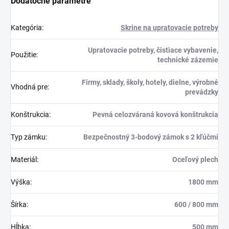
Dodatočné parametre
Kategória
:
Skrine na upratovacie potreby
Upratovacie potreby, čistiace vybavenie,
Použitie
:
technické zázemie
Firmy, sklady, školy, hotely, dielne, výrobné
Vhodná pre
:
prevádzky
Konštrukcia
:
Pevná celozváraná kovová konštrukcia
Typ zámku
:
Bezpečnostný 3-bodový zámok s 2 kľúčmi
Materiál
:
Oceľový plech
Výška
:
1800 mm
Šírka
:
600 / 800 mm
Hĺbka
:
500 mm